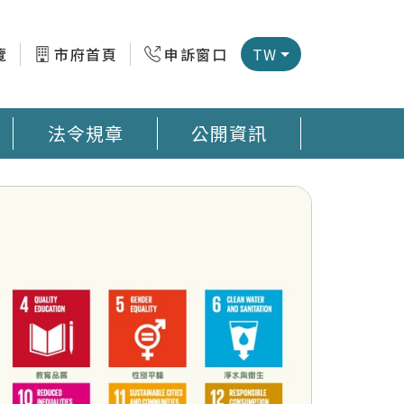
覽
市府首頁
申訴窗口
TW
法令規章
公開資訊
微型感測器地圖 臺南市公廁地圖 回收站地圖網
預防登革熱