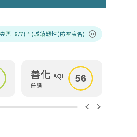
)城鎮韌性(防空演習)，上午收運時間部分調整;北區
暫停播放
善化
安
AQI
56
普通
普通