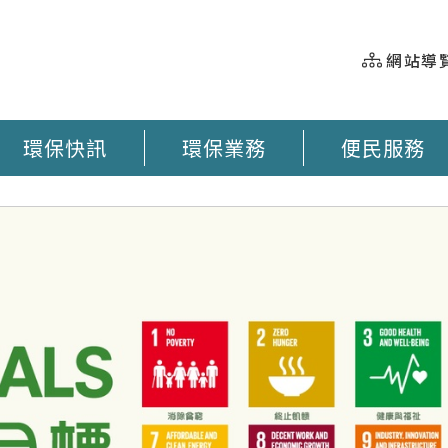
網站導
環保快訊
環保業務
便民服務
握 垃圾車即時動態 臺南市奉茶地圖 大型廢棄物清運 