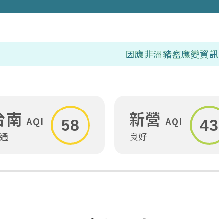
因應非洲豬瘟應變資訊專區
8/7(五
台南
新營
AQI
AQI
58
43
通
良好