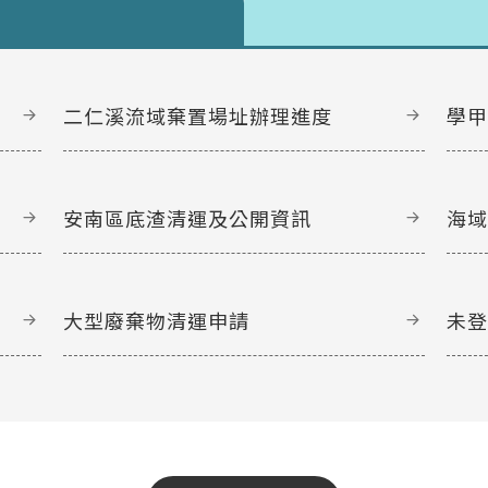
二仁溪流域棄置場址辦理進度
學
安南區底渣清運及公開資訊
海
大型廢棄物清運申請
未
文