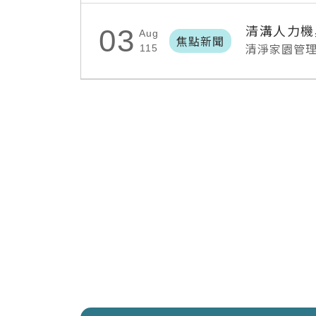
清溝人力機
03
Aug
焦點新聞
清淨家園管
115