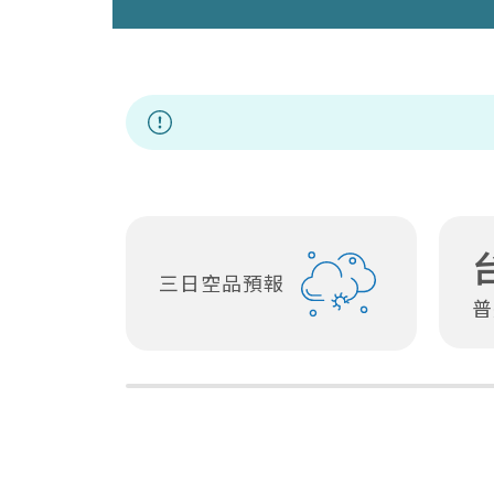
三日空品預報
普