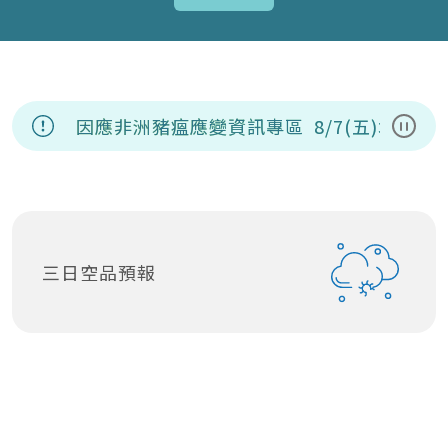
因應非洲豬瘟應變資訊專區
8/7(五)城鎮
暫停
三日空品預報