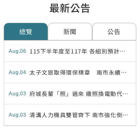
最新公告
總覽
新聞
公告
115下半年度至117年 各組別預計出
Aug
06
缺員額表
太子文旅取得環保標章 南市永續旅
Aug
04
宿達22家
府城長輩「照」過來 繳照換電動代步
Aug
03
最高補助8,000元
清溝人力機具雙管齊下 南市強化側溝
Aug
03
清疏效能