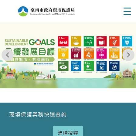
Men
我玩 耶一耶一耶 台南市東区府東街41巷6號 06 - 2
永續發展目標
環境保護業務快速查詢
進階搜尋