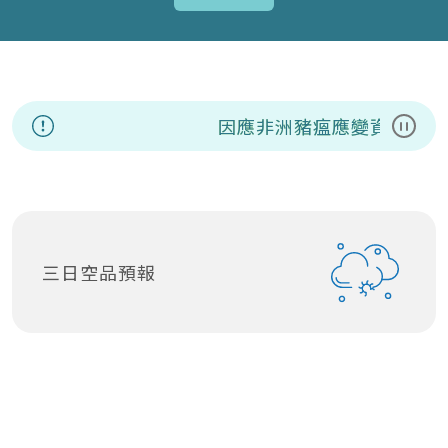
因應非洲豬瘟應變資訊專區
暫停
三日空品預報