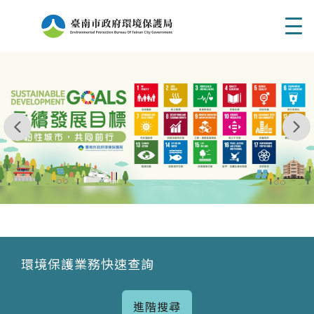
Men
我玩 耶一耶一耶 台南市東区府東街41巷6號 06 - 2
永續發展目標
環境保護業務快速查詢
進階搜尋