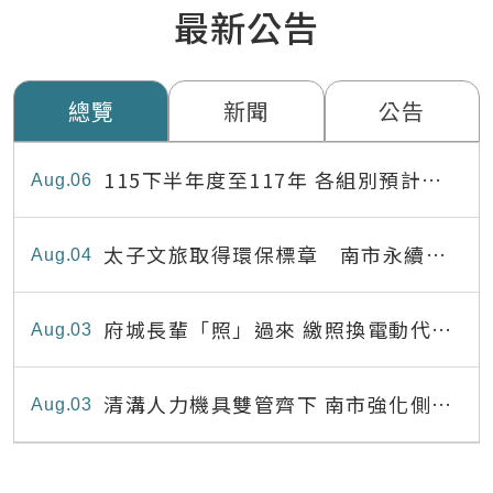
最新公告
總覽
新聞
公告
115下半年度至117年 各組別預計出
Aug
06
缺員額表
太子文旅取得環保標章 南市永續旅
Aug
04
宿達22家
府城長輩「照」過來 繳照換電動代步
Aug
03
最高補助8,000元
清溝人力機具雙管齊下 南市強化側溝
Aug
03
清疏效能