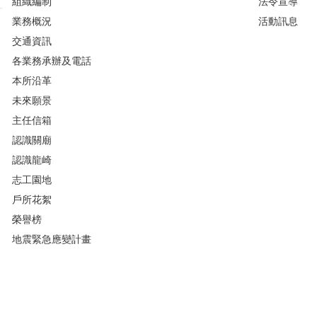
組織編制
法令宣導
業務概況
活動訊息
交通資訊
各業務承辦及電話
本所沿革
未來願景
主任信箱
認識關廟
認識龍崎
志工園地
戶所花絮
榮譽榜
地震緊急應變計畫