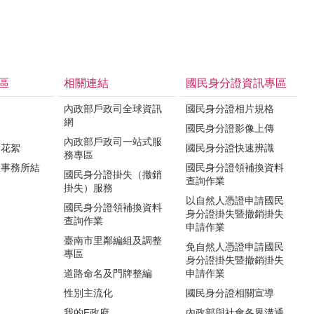
區
相關連結
國民身分證資訊專區
內政部戶政司全球資訊
國民身分證相片規格
網
國民身分證影像上傳
內政部戶政司一站式服
影花絮
國民身分證快速辨識
務專區
政事務所結
國民身分證領補換資料
國民身分證掛失（撤銷
查詢作業
掛失）服務
以自然人憑證申請國民
國民身分證領補換資料
身分證掛失暨撤銷掛失
查詢作業
申請作業
臺南市里鄰編組及調整
免自然人憑證申請國民
專區
身分證掛失暨撤銷掛失
道路命名及門牌整編
申請作業
性別主流化
國民身分證相關宣導
我的E政府
內政部與社會各界溝通