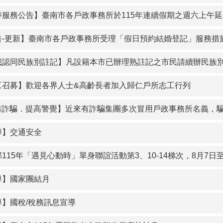
服務公告】臺南市各戶政事務所於115年連續假期之週六上午延長服務及
告-更新】臺南市各戶政事務所受理「假日預約結婚登記」服務措
我認同民族別註記】凡設籍本市已辦理熟註記之市民請續辦民族
工召募】歡迎各界人士&高齡長者加入歸仁戶所志工行列
詐騙．提高警覺】近來有詐騙集團多次冒用戶政事務所名義，騙取民
導】交通安全
「遇見心動時」單身聯誼活動第3、10-14梯次，8月7日至16日受理網路報名，歡迎踴躍參與，詳情請參閱內政部戶政司全球資訊網（https://www
導】國家團結月
導】國稅/稅務訊息宣導