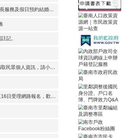
假日預約結婚登記暫停辦理
施
別註記。
眾個人資訊，請小心注意！
.ris.gov.tw/app/portal/520）。