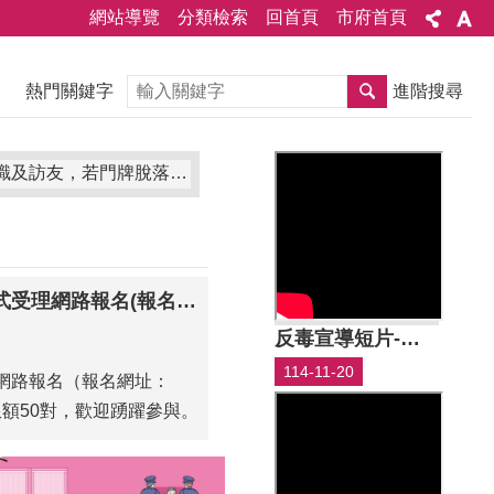
網站導覽
分類檢索
回首頁
市府首頁
搜尋
熱門關鍵字
進階搜尋
戶籍於該址)逕向本所申請補發，每面工本費50元。
臺南市115年聯合婚禮活動訂於7月20日中午12時起正式受理網路報名(報名網址：https://www.beclass.com/rid=305275d6a448db42c98b)，限額50對，歡迎踴躍參與。
反毒宣導短片-如何辨別新興毒品
114-11-20
理網路報名（報名網址：
c98b），限額50對，歡迎踴躍參與。