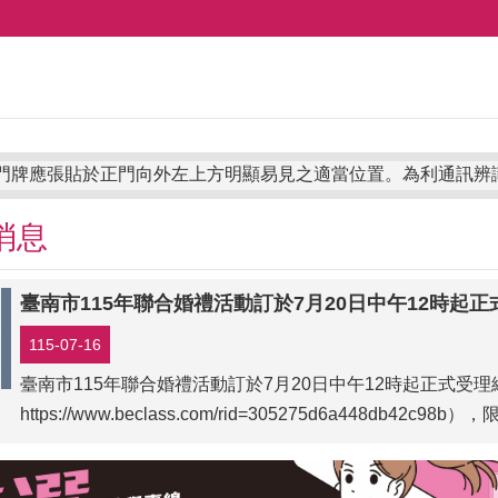
門牌應張貼於正門向外左上方明顯易見之適當位置。為利通訊辨識及訪友，若門牌脫落、遺失或毀損不堪使用，請房屋所有權人、管理人或現住人(有設
消息
115-07-16
臺南市115年聯合婚禮活動訂於7月20日中午12時起正式受
https://www.beclass.com/rid=305275d6a448db42