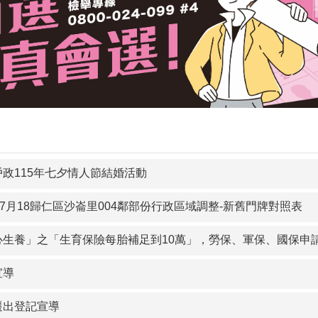
戶政115年七夕情人節結婚活動
年7月18歸仁區沙崙里004鄰部份行政區域調整-新舊門牌對照表
」之「生育保險每胎補足到10萬」，勞保、軍保、國保申請人及未參加相關社會保險的本國籍新生兒之生母，於證件齊備情形下，也可
宣導
遷出登記宣導