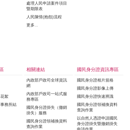
處理人民申請案件項目
暨期限表
人民陳情(抱怨)流程
更多...
區
相關連結
國民身分證資訊專區
內政部戶政司全球資訊
國民身分證相片規格
網
國民身分證影像上傳
內政部戶政司一站式服
影花絮
國民身分證快速辨識
務專區
政事務所結
國民身分證領補換資料
國民身分證掛失（撤銷
查詢作業
掛失）服務
以自然人憑證申請國民
國民身分證領補換資料
身分證掛失暨撤銷掛失
查詢作業
申請作業