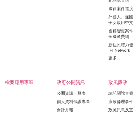
化測試查詢
國籍案件進
外國人、無
子女取用中
國籍變更案件繳費
全國繳費網
新住民培力
IFI Network
更多...
檔案應用專區
政府公開資訊
政風廉政
公開資訊一覽表
請託關說查
個人資料保護專區
廉政倫理事
會計月報
政風訊息及