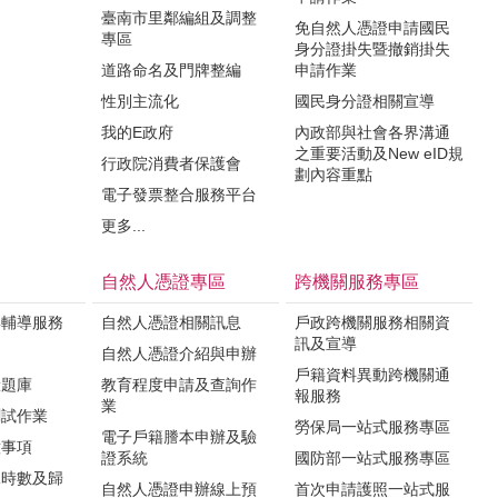
臺南市里鄰編組及調整
免自然人憑證申請國民
專區
身分證掛失暨撤銷掛失
道路命名及門牌整編
申請作業
性別主流化
國民身分證相關宣導
我的E政府
內政部與社會各界溝通
之重要活動及New eID規
行政院消費者保護會
劃內容重點
電子發票整合服務平台
更多...
自然人憑證專區
跨機關服務專區
與輔導服務
自然人憑證相關訊息
戶政跨機關服務相關資
訊及宣導
知
自然人憑證介紹與申辦
戶籍資料異動跨機關通
驗題庫
教育程度申請及查詢作
報服務
業
測試作業
勞保局一站式服務專區
電子戶籍謄本申辦及驗
意事項
證系統
國防部一站式服務專區
課時數及歸
自然人憑證申辦線上預
首次申請護照一站式服