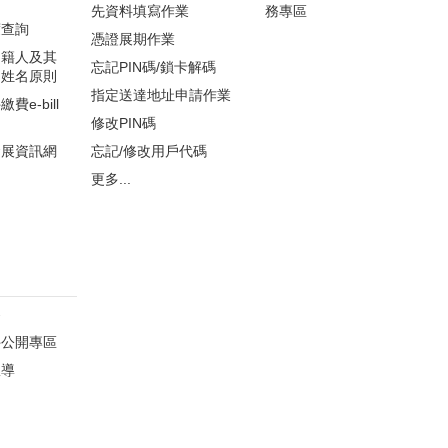
先資料填寫作業
務專區
度查詢
憑證展期作業
國籍人及其
忘記PIN碼/鎖卡解碼
文姓名原則
指定送達地址申請作業
e-bill
修改PIN碼
發展資訊網
忘記/修改用戶代碼
更多...
察
件公開專區
宣導