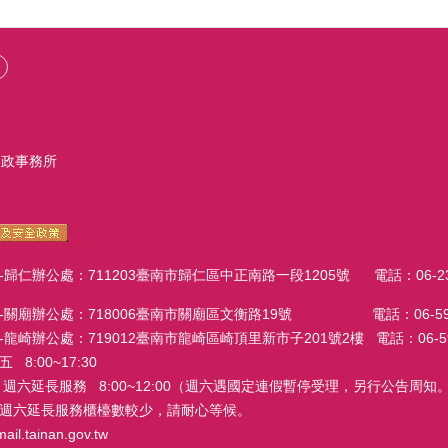
戶政事務所
辦公處：711203臺南市歸仁區中正南路一段1205號 電話：06-23027
廟辦公處：718006臺南市關廟區文衡路19號 電話：06-595206
辦公處：719012臺南市龍崎區崎頂里新市子201號2樓 電話：06-59411
:00~17:30
務 8:00~12:00（週六遇國定連假暫停受理，另行公告周知。
週六延長服務櫃檯數較少，請耐心等候。
tainan.gov.tw