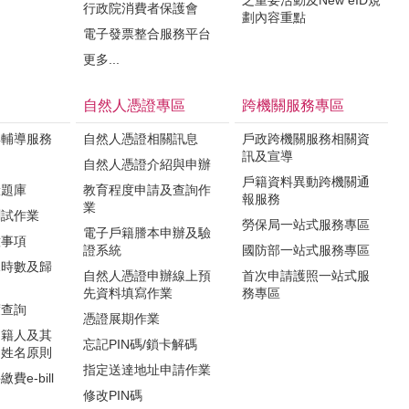
之重要活動及New eID規
行政院消費者保護會
劃內容重點
電子發票整合服務平台
更多...
自然人憑證專區
跨機關服務專區
與輔導服務
自然人憑證相關訊息
戶政跨機關服務相關資
訊及宣導
知
自然人憑證介紹與申辦
戶籍資料異動跨機關通
驗題庫
教育程度申請及查詢作
報服務
業
測試作業
勞保局一站式服務專區
電子戶籍謄本申辦及驗
意事項
證系統
國防部一站式服務專區
課時數及歸
自然人憑證申辦線上預
首次申請護照一站式服
先資料填寫作業
務專區
度查詢
憑證展期作業
國籍人及其
忘記PIN碼/鎖卡解碼
文姓名原則
指定送達地址申請作業
e-bill
修改PIN碼