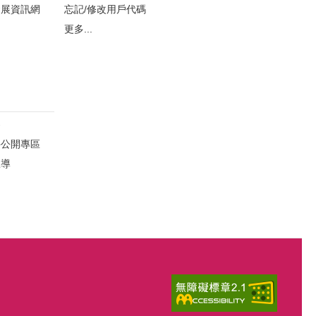
發展資訊網
忘記/修改用戶代碼
更多...
察
件公開專區
宣導