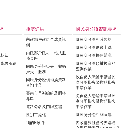
區
相關連結
國民身分證資訊專區
內政部戶政司全球資訊
國民身分證相片規格
網
國民身分證影像上傳
內政部戶政司一站式服
影花絮
國民身分證快速辨識
務專區
政事務所結
國民身分證領補換資料
國民身分證掛失（撤銷
查詢作業
掛失）服務
以自然人憑證申請國民
國民身分證領補換資料
身分證掛失暨撤銷掛失
查詢作業
申請作業
臺南市里鄰編組及調整
免自然人憑證申請國民
專區
身分證掛失暨撤銷掛失
道路命名及門牌整編
申請作業
性別主流化
國民身分證相關宣導
我的E政府
內政部與社會各界溝通