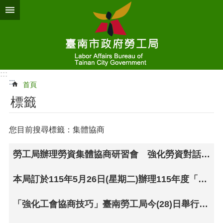
跳到主要內容區塊
:::
:::
首頁
標籤
您目前搜尋標籤：集體協商
勞工局辦理勞資集體協商研習會 強化勞資對話機制共創和諧勞動環境
本局訂於115年5月26日(星期二)辦理115年度「勞資集體協商研習會」(線上報名)
「強化工會協商技巧」臺南勞工局今(28)日舉行集體協商研習會，王局長勉勵「和諧勞資關係 永續企業經營」因應美國關稅影響政府提供勞工各項支持性協助方案