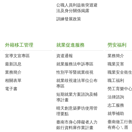
公職人員利益衝突迴避
法及身分關係揭露
訓練發展政策
外籍移工管理
就業促進服務
勞安福利
宣導文宣專區
資遣通報
業務簡介
最新訊息
就業服務法申訴專區
職業災害
業務簡介
性別平等暨就業歧視
職業安全衛
相關表單
就業歧視違法單位公布
職工福利
專區
電子書
勞工育樂中
短期就業方案諮詢及輔
法律諮詢
導計畫
志工服務
晴天創意築夢坊使用管
就學補助
理要點
臺南做工行善團
臺南市身心障礙者人力
有疼心ㄟ厝
銀行資料庫作業計畫