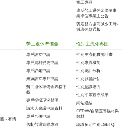
童工專區
違反勞工退休金條例事
業單位事業主公告
勞雇雙方協商減少工時-
減班休息通報
勞工退休準備金
性別主流化專區
專戶設立申請
性別主流化實施計畫
專戶資料變更申請
性別專責機制
生
專戶註銷申請
性別統計分析
無須設立專戶申請
性別影響評估
心
勞工退休準備金表格下
性別意識培力
載
性別平等宣導成果
專戶提撥現況聲明
網站連結
請求人會議申請資料
CEDAW自製宣導媒材與
專戶合併申請
教材
 - 有情
舊制勞退宣導專區
認識多元性別LGBTQI