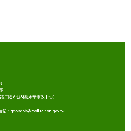
)
部）
路二段６號8樓(永華市政中心)
ptangab@mail.tainan.gov.tw