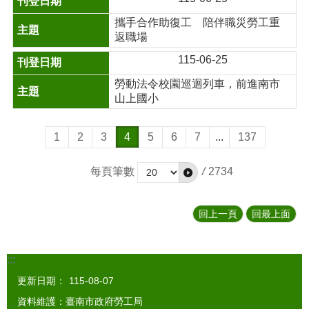
攜手合作助復工 陪伴職災勞工重
返職場
115-06-25
勞動法令校園巡迴列車，前進南市
山上國小
1
2
3
4
5
6
7
...
137
每頁筆數
/
2734
回上一頁
回最上面
:::
更新日期：
115-08-07
資料維護：臺南市政府勞工局