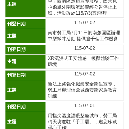
車」西港區巡迴宣導服務，因米克
拉颱風外圍環流影響經公告停止上
班，活動改於115/7/3(五)辦理
115-07-02
南市勞工局7月11日於南創園區辦理
中型徵才活動 提供逾千個工作機會
115-07-02
XR沉浸式工安體感，模擬體驗工作
環境
115-07-02
新法上路強化職業安全衛生宣導，
勞工局辦理信鼎城西安衛家族教育
訓練
115-07-01
用指尖溫度溫暖整座城市，勞工局
晴天坊進駐「手工厝」，邀您珍藏
暖心手作!