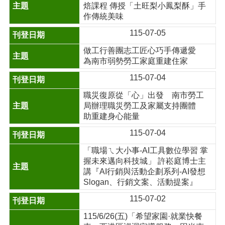
焙課程 傳授「土旺梨小鳳梨酥」手
作傳統美味
115-07-05
做工行善團志工匠心巧手傳遞愛
為南市弱勢勞工家庭重建住家
115-07-04
職災復原從「心」出發 南市勞工
局辦理職災勞工及家屬支持團體
助重建身心能量
115-07-04
「職場ㄟ大小事-AI工具數位學習 掌
握未來邁向科技城」 許崧庭博士主
講『AI行銷與活動企劃系列-AI發想
Slogan、行銷文案、活動提案』
115-07-02
115/6/26(五)「希望家園·就業快餐