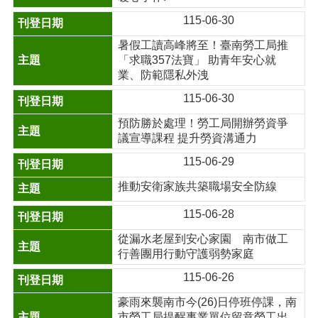
115-06-30
暑假工讀高峰將至！臺南勞工局推
「求職357法寶」 助青年安心就
業、防範隱私外洩
115-06-30
預防勝於處理！勞工局開辦勞資爭
議宣導課程 提升勞資溝通力
115-06-29
推動安衛家族共築職場安全防線
115-06-28
從漏水老屋到安心家園 南市做工
行善團用行動守護弱勢家庭
115-06-26
豪雨來襲南市今(26)日停班停課，南
市勞工局提醒事業單位留意勞工出