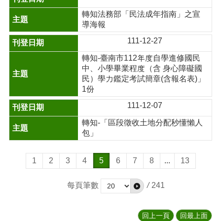
轉知法務部「民法成年指南」之宣
導海報
111-12-27
轉知-臺南市112年度自學進修國民
中、小學畢業程度（含 身心障礙國
民）學力鑑定考試簡章(含報名表)」
1份
111-12-07
轉知-「區段徵收土地分配秒懂懶人
包」
1
2
3
4
5
6
7
8
...
13
每頁筆數
/
241
回上一頁
回最上面