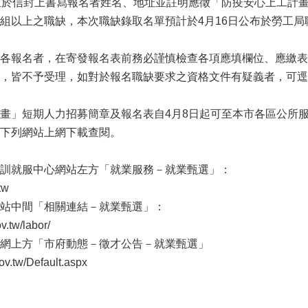
並於信封上書寫報名者姓名、地址並註明應徵「防疫安心上工計
組以上之職缺，本次職缺錄取名單預計於4月16日公布於勞工局
各報名者，在寄發報名表前務必謹慎檢查各項應填欄位、應繳表
，皆不予受理，如對於報名職缺要求之資格文件有疑義者，可逕
畫」短期人力招募簡章及報名表自4月8日起可至本市各區公所服
下列網站上網下載查閱。
訓就服中心網站左方「就業服務－就業甄選」：
tw
站中間「相關連結－就業甄選」：
v.tw/labor/
網上方「市府動態－徵才公告－就業甄選」
v.tw/Default.aspx