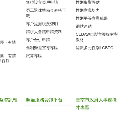
無須設立專戶申請
性別影響評估
心
勞工退休準備金表格下
性別意識培力
載
性別平等宣導成果
專戶提撥現況聲明
網站連結
請求人會議申請資料
CEDAW自製宣導媒材與
專戶合併申請
教材
 - 有情
舊制勞退宣導專區
認識多元性別LGBTQI
 - 有情
試算專區
亮容顏
益資訊報
照顧服務資訊平台
臺南市政府人事處徵
才專區