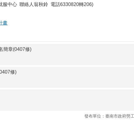
中心 聯絡人翁秋鈴 電話6330820轉206)
計畫
章(0407修)
407修)
發布單位：臺南市政府勞