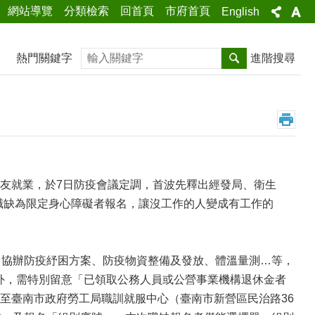
網站導覽
分類檢索
回首頁
市府首頁
English
搜尋
熱門關鍵字
進階搜尋
友就業，於7日防疫會議定調，首波先釋出經發局、衛生
上職缺為限定身心障礙者報名，讓沒工作的人變成有工作的
、協辦防疫紓困方案、防疫物資整備及發放、體溫量測…等，
此外，需特別留意「已領取公務人員或公營事業機構退休金者
至臺南市政府勞工局職訓就服中心（臺南市新營區民治路36