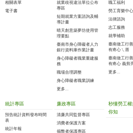
相關表單
就業歧視違法單位公布
職工福利
專區
電子書
勞工育樂中
短期就業方案諮詢及輔
法律諮詢
導計畫
志工服務
晴天創意築夢坊使用管
就學補助
理要點
臺南做工行善團
臺南市身心障礙者人力
有疼心ㄟ厝
銀行資料庫作業計畫
臺南做工行善團
身心障礙者職業重建服
有疼心 義剪
務
更多...
職場合理調整
身心障礙者職業訓練
更多...
統計專區
廉政專區
秒懂勞工權
你知
預告統計資料發布時間
清廉共同監督專區
表
消費者保護方案
統計年報
揭弊者保護專區