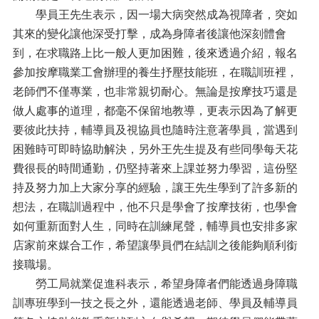
學員王先生表示，因一場大病突然成為視障者，突如
其來的變化讓他深受打擊，成為身障者後讓他深刻體會
到，在求職路上比一般人更加困難，後來透過介紹，報名
參加按摩職業工會辦理的養生抒壓技能班，在職訓班裡，
老師們不僅專業，也非常親切耐心。無論是按摩技巧還是
做人處事的道理，都毫不保留地教導，更表示因為了解更
要彼此扶持，輔導員及視協員也隨時注意著學員，當遇到
困難時可即時協助解決，另外王先生提及有些同學每天花
費很長的時間通勤，仍堅持著來上課並努力學習，這份堅
持及努力加上大家分享的經驗，讓王先生學到了許多新的
想法，在職訓過程中，他不只是學會了按摩技術，也學會
如何重新面對人生，同時在訓練尾聲，輔導員也安排多家
店家前來媒合工作，希望讓學員們在結訓之後能夠順利銜
接職場。
勞工局就業促進科表示，希望身障者們能透過身障職
訓專班學到一技之長之外，還能透過老師、學員及輔導員