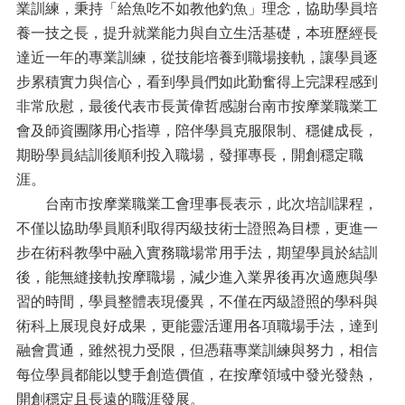
業訓練，秉持「給魚吃不如教他釣魚」理念，協助學員培
養一技之長，提升就業能力與自立生活基礎，本班歷經長
達近一年的專業訓練，從技能培養到職場接軌，讓學員逐
步累積實力與信心，看到學員們如此勤奮得上完課程感到
非常欣慰，最後代表市長黃偉哲感謝台南市按摩業職業工
會及師資團隊用心指導，陪伴學員克服限制、穩健成長，
期盼學員結訓後順利投入職場，發揮專長，開創穩定職
涯。
台南市按摩業職業工會理事長表示，此次培訓課程，
不僅以協助學員順利取得丙級技術士證照為目標，更進一
步在術科教學中融入實務職場常用手法，期望學員於結訓
後，能無縫接軌按摩職場，減少進入業界後再次適應與學
習的時間，學員整體表現優異，不僅在丙級證照的學科與
術科上展現良好成果，更能靈活運用各項職場手法，達到
融會貫通，雖然視力受限，但憑藉專業訓練與努力，相信
每位學員都能以雙手創造價值，在按摩領域中發光發熱，
開創穩定且長遠的職涯發展。