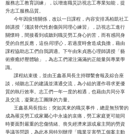
服務志工教育訓練」，以增進職災訪視志工專業知能，提
升志工服務品質。
今年因疫情關係，改以一日課程，內容安排馮柏凱社工
師講授「淺談替代性創傷與同理心練習」，訪視志工進行
關懷時，間接看到或聽到職災勞工身心的苦，而有感同身
受的自然反應，這份
同理心
，若過度時會造成負擔，藉由
課程協助志工們自我調適。下午由朱貞惠心理師講授「藝
術療癒紓壓體驗」，為志工們灌注滿滿的正能量與專業學
識。
課程結束後，並由王鑫基局長主持聯繫會報及綜合座
談，傾聽志工的建議並溝通交流，為小組的運作尋求更優
質的執行效率。志工們一年一度的相遇，也藉由共同分享
及交流，凝聚志工團隊的力量。
王鑫基局長指出：突如其來的職災事件，總是無預警的
成為罹災勞工或家屬心中永遠的哀痛，勞工家庭更可能同
時要面對嚴重的悲傷情緒、喪失經濟來源或雇主間的勞資
爭議等問題，為此本局特別辦理「職業災害勞工個案主動