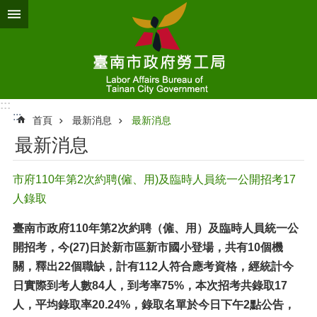
跳到主要內容區塊
:::
:::
首頁
最新消息
最新消息
最新消息
市府110年第2次約聘(僱、用)及臨時人員統一公開招考17
人錄取
臺南市政府110年第2次約聘（僱、用）及臨時人員統一公
開招考，今
(27)
日於新市區新市國小登場，共有
10
個機
關，釋出
22
個職缺，計有
112
人符合應考資格，經統計今
日實際到考人數
84
人，到考率
75
%
，本次招考共錄取
17
人，平均錄取率
20.24
%
，錄取名單於今日下午2點公告，