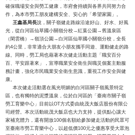
確保職場安全與勞工健康，市府會持續與各界共同努力合
作，為本市勞工朋友建構安全、安心的「希望家園」。
王鑫基局長
說，關子嶺健走路線沿途好山、好水、好風
光，從白河區仙草國小關嶺分校→紅葉公園→舊溫泉區
（閑雲橋）→嶺頂公園→白河區仙草國小關嶺分校，全長
約4公里，非常適合大朋友小朋友攜手同遊、運動健走的路
線。同時，勞工局也藉著本次健走活動主題「職安百分
百、平安跟著來」，宣導職業安全衛生與職災個案主動服
務計畫，強化市民職業安全衛生意識，重視工作安全與健
康。
本次健走活動選在風光明媚的白河區關子嶺風景特定
區，也有獨特的泥漿溫泉，位於白河區的「臺南市關子嶺
勞工育樂中心」目前以OT方式委由統茂大飯店股份有限公
司經營。本次活動統茂大飯店也大力支持，提供點心讓大
家補充體力，還有開放100個名額給參加健走活動的民眾可
至臺南市勞工育樂中心，以超低價100元之優惠享受大眾泡