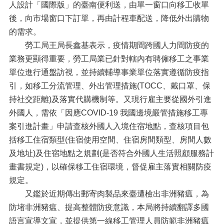
人設計「國際版」的臺南便利送，由單一窗口向移工收單
後，向市場窗口下訂單，再由計程車配送，降低外出購物
的需求。
勞工局王局長鑫基表示，疫情期間跨國人力間防疫的
業務更顯得重要，勞工局業已針對轄內有聘僱移工之事業
單位進行通盤訪視，並持續輔導事業單位落實遵循防疫指
引，如移工分流管理、外出管理措施(TOCC、戴口罩、保
持社交距離)及落實代購機制等。又現行雇主要從國外引進
外國人，需依「因應COVID-19 我國邊境嚴管措施移工專
案引進計畫」申請查核外國人入境住宿地點，查核項目包
括移工住宿類型(住宿使用空間、住宿房間類型、房間人數
及地址)及住宿地點之規劃(是否符合外國人生活照顧服務計
畫書規定)，以確保移工住宿環境，督促雇主落實相關防疫
規定。
又鑑於近期傳出郵寄肉製品來臺遭檢出非洲豬瘟，為
防堵非洲豬瘟、提高整體防疫意識，本局將持續翻譯多國
語言宣導文宣，並提供第一線移工管理人員防範非洲豬瘟