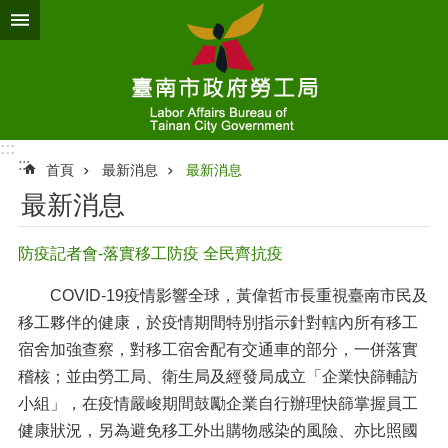
跳到主要內容區塊
:::
:::
首頁
最新消息
最新消息
最新消息
防疫記者會-落實移工防疫 全民齊抗疫
COVID-19疫情影響全球，黃偉哲市長重視臺南市民及
移工夥伴的健康，於疫情期間特別指示針對轄內所有移工
宿舍加強查察，對移工宿舍配有交通車的部分，一併落實
稽核；並由勞工局、衛生局及經發局成立「企業快篩輔訪
小組」，在疫情嚴峻期間鼓勵企業自行辦理快篩掌握員工
健康狀況，另為避免移工外出購物感染的風險、亦比照國