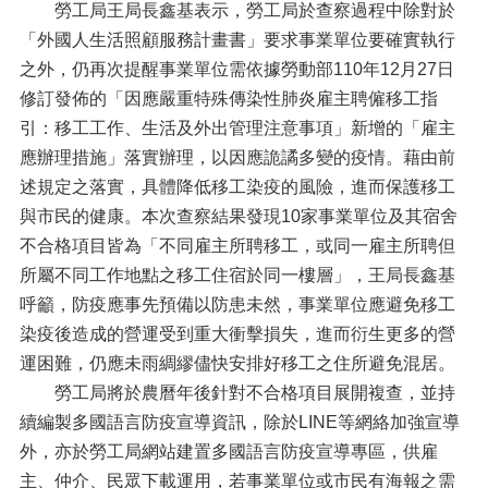
勞工局王局長鑫基表示，勞工局於查察過程中除對於
「外國人生活照顧服務計畫書」要求事業單位要確實執行
之外，仍再次提醒事業單位需依據勞動部110年12月27日
修訂發佈的「因應嚴重特殊傳染性肺炎雇主聘僱移工指
引：移工工作、生活及外出管理注意事項」新增的「雇主
應辦理措施」落實辦理，以因應詭譎多變的疫情。藉由前
述規定之落實，具體降低移工染疫的風險，進而保護移工
與市民的健康。本次查察結果發現10家事業單位及其宿舍
不合格項目皆為「不同雇主所聘移工，或同一雇主所聘但
所屬不同工作地點之移工住宿於同一樓層」，王局長鑫基
呼籲，防疫應事先預備以防患未然，事業單位應避免移工
染疫後造成的營運受到重大衝擊損失，進而衍生更多的營
運困難，仍應未雨綢繆儘快安排好移工之住所避免混居。
勞工局將於農曆年後針對不合格項目展開複查，並持
續編製多國語言防疫宣導資訊，除於LINE等網絡加強宣導
外，亦於勞工局網站建置多國語言防疫宣導專區，供雇
主、仲介、民眾下載運用，若事業單位或市民有海報之需