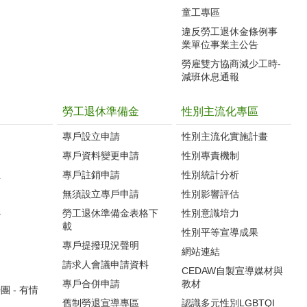
童工專區
違反勞工退休金條例事
業單位事業主公告
勞雇雙方協商減少工時-
減班休息通報
勞工退休準備金
性別主流化專區
專戶設立申請
性別主流化實施計畫
專戶資料變更申請
性別專責機制
生
專戶註銷申請
性別統計分析
無須設立專戶申請
性別影響評估
心
勞工退休準備金表格下
性別意識培力
載
性別平等宣導成果
專戶提撥現況聲明
網站連結
請求人會議申請資料
CEDAW自製宣導媒材與
專戶合併申請
教材
 - 有情
舊制勞退宣導專區
認識多元性別LGBTQI