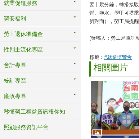
就業促進服務
要十幾分鐘，轉搭接駁
營、鹽水、學甲可搭乘
勞安福利
斜對面），勞工局提醒
勞工退休準備金
(發稿人：勞工局職訓就服
性別主流化專區
標籤：
#就業博覽會
會計專區
相關圖片
統計專區
廉政專區
秒懂勞工權益資訊報你知
照顧服務資訊平台