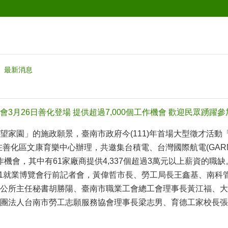
最新消息
3月26日善化登場 提供超過7,000個工作機會 歡迎民眾踴躍參
家園」的施政願景，臺南市政府今(111)年首場大型徵才活動「台
時在善化區文康育樂中心辦理，共邀集台積電、台灣國際航電(GAR
工作機會，其中有61家廠商提供4,337個超過3萬元以上薪資的職缺
rt1就業博覽會行前記者會，黃偉哲市長、勞工局長王鑫基、南
公所主任秘書胡勝陽、臺南市職業工會總工會理事長黃江福、大
團法人台南市勞工志願服務協會理事長梁志男、育德工家校長張榮