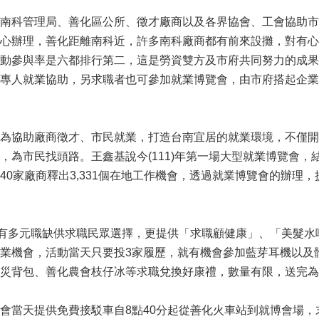
南科管理局、善化區公所、徵才廠商以及各界協會、工會協助市
心辦理，善化距離南科近，許多南科廠商都有前來設攤，對有心
動參與率是六都排行第二，這是勞資雙方及市府共同努力的成果
專人就業協助，另求職者也可參加就業博覽會，由市府搭起企業
為協助廠商徵才、市民就業，打造台南宜居的就業環境，不僅開
，為市民找頭路。王鑫基說今(111)年第一場大型就業博覽會
40家廠商釋出3,331個在地工作機會，透過就業博覽會的辦理
除有多元職缺供求職民眾選擇，更提供「求職顧健康」、「美髮水
業機會，活動當天只要投3家履歷，就有機會參加藍芽耳機以及
災背包、善化農會枝仔冰等求職兌換好康禮，數量有限，送完為
會當天提供免費接駁車自8點40分起從善化火車站到就博會場，