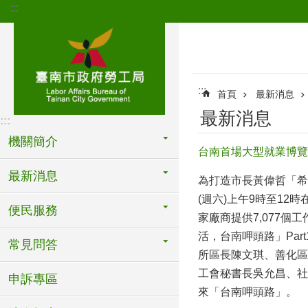
:::
跳到主要內容區塊
:::
首頁
最新消息
最新消息
:::
機關簡介
台南首場大型就業博覽會
最新消息
為打造市長黃偉哲「希望
(週六)上午9時至12
便民服務
家廠商提供7,077個
活，台南呷頭路」Pa
常見問答
所區長陳文琪、善化區
工會秘書長吳允昌、社
申訴專區
來「台南呷頭路」。