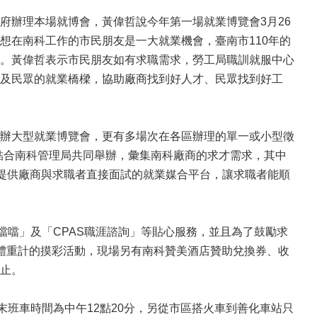
府辦理本場就博會，黃偉哲說今年第一場就業博覽會3月26
想在南科工作的市民朋友是一大就業機會，臺南市110年的
。黃偉哲表示市民朋友如有求職需求，勞工局職訓就服中心
及民眾的就業橋樑，協助廠商找到好人才、民眾找到好工
辦大型就業博覽會，更有多場次在各區辦理的單一或小型徵
，結合南科管理局共同舉辦，彙集南科廠商的求才需求，其中
，提供廠商與求職者直接面試的就業媒合平台，讓求職者能順
噹噹」及「CPAS職涯諮詢」等貼心服務，並且為了鼓勵求
體重計的摸彩活動，現場另有南科贊美酒店贊助兌換券、收
止。
末班車時間為中午12點20分，另從市區搭火車到善化車站只