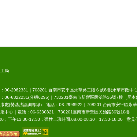
勞工局
6-2982331｜
708201
台南市安平區永華路二段６號8樓(永華市政中心
-6322231(分機6295)｜
730201
臺南市新營區民治路36號7樓（局本
處(勞基法諮詢專線)｜電話：06-2996922｜
708201
台南市安平區永華
中心｜電話：06-6330821｜
730201
臺南市新營區民治路36號10樓
0；下午13:30-17:30；彈性上班時間:08:00-08:30；17:30-18:00 意見信箱︰r