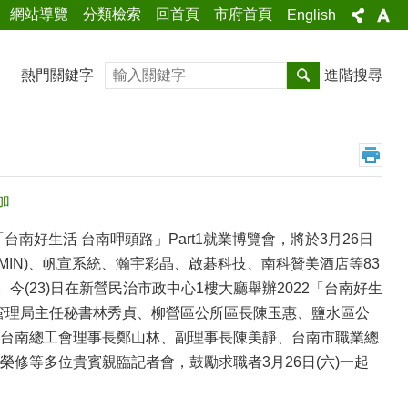
網站導覽
分類檢索
回首頁
市府首頁
English
搜尋
熱門關鍵字
進階搜尋
加
南好生活 台南呷頭路」Part1就業博覽會，將於3月26日
MIN)、帆宣系統、瀚宇彩晶、啟碁科技、南科贊美酒店等83
。今(23)日在新營民治市政中心1樓大廳舉辦2022「台南好生
科管理局主任秘書林秀貞、柳營區公所區長陳玉惠、鹽水區公
台南總工會理事長鄭山林、副理事長陳美靜、台南市職業總
修等多位貴賓親臨記者會，鼓勵求職者3月26日(六)一起