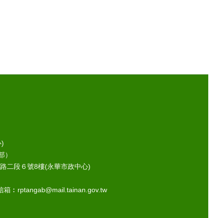
)
部）
路二段６號8樓(永華市政中心)
ptangab@mail.tainan.gov.tw