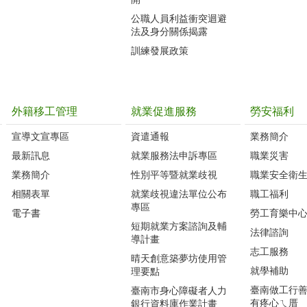
公職人員利益衝突迴避
法及身分關係揭露
訓練發展政策
外籍移工管理
就業促進服務
勞安福利
宣導文宣專區
資遣通報
業務簡介
最新訊息
就業服務法申訴專區
職業災害
業務簡介
性別平等暨就業歧視
職業安全衛
相關表單
就業歧視違法單位公布
職工福利
專區
電子書
勞工育樂中
短期就業方案諮詢及輔
法律諮詢
導計畫
志工服務
晴天創意築夢坊使用管
就學補助
理要點
臺南做工行善團
臺南市身心障礙者人力
有疼心ㄟ厝
銀行資料庫作業計畫