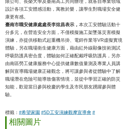
限公司、長榮大學及臺南高工共同辦理，就各自專業領域
設計各項工安體感活動，寓教於樂，讓學生對職場安全健
康更有感。
臺南市職安健康處處長李炫昌表示，
本次工安體驗活動十
分多元，在營造安全方面，不僅模擬施工架墜落災害模擬
演練，亦提供移動式起重機吊掛、電銲作業等VR虛擬實境
體驗，另在職場衛生健康方面，藉由紅外線顯像技術測試
呼吸防護具密合度，體驗如何正確配戴呼吸防護具，另亦
由南區勞工健康服務中心提供健康數值量測及專業人員講
解與宣導職場健康正確觀念，將可讓參與者從體驗中了解
職場潛在危險可能導致傷害情境，並從中學習正確的防災
知能，歡迎當日參與校慶的學生及市民朋友踴躍參與體
驗。
標籤：
#希望家園
#5D工安演練觀摩宣導會
#
相關圖片