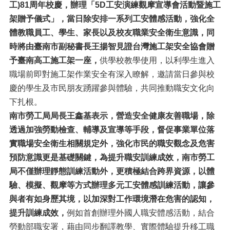
工)81周年校慶，辦理「5D工安演練觀摩宣導會活動暨施工
架贈予儀式」，當日除安排一系列工安體感活動，強化全
體教職員工、學生、家長以及校友職業安全衛生意識，同
時將由臺南市副秘書長王揚智見證台灣施工架安全協會贈
予臺南高工施工架一座，
供學校教學使用，以利學生進入
職場前即對施工架作業安全有深入瞭解，邀請當日參與校
慶的學生及市民朋友踴躍參與體驗，共同推動職安文化向
下扎根。
南市勞工局局長王鑫基表示，營造安全健康友善職場，除
透過加強勞動檢查、輔導及宣導等手段，督促事業單位落
實職場安全衛生相關規定外，強化市民的職安觀念及危害
預防意識更是基礎關鍵，為提升職安訓練成效，南市勞工
局不僅辦理靜態訓練活動外，更積極結合跨界資源，以體
驗、模擬、觀摩等方式辦理多元工安體感訓練活動，讓參
與者有如身歷其境，以加深對工作環境潛在危害的認知，
提升訓練成效，
例如首創辦理外國人職安體感活動，結合
勞動部職安署，藉由同步翻譯教學、實際體驗提升移工職