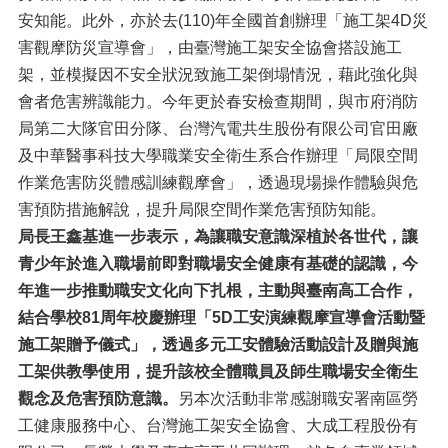
安知能。此外，亦於去(110)年全國首創辦理「施工架4D災
害觀摩防災宣導會」，由臺灣施工架安全協會搭設施工
架，並模擬因不安全狀況致施工架倒塌情況，藉此強化與
會者危害辨識能力。今年更於春安檢查期間，與市府消防
局第二大隊官田分隊、台灣汽電共生股份有限公司官田廠
及中華醫事科技大學職業安全衛生系合作辦理「局限空間
作業危害防災體感訓練觀摩會」，透過現場操作體驗與危
害預防措施解說，提升局限空間作業危害預防知能。
局長王鑫基進一步表示，為讓職安意識深植於各世代，讓
青少年於進入職場前即對職場安全健康有基礎的認識，今
年進一步推動職安文化向下扎根，主動與臺南高工合作，
結合學校81周年校慶辦理「5D工安演練觀摩宣導會活動暨
施工架贈予儀式」，透過多元工安體驗活動設計及贈與施
工架供教學使用，提升該校全體職員及師生職場安全衛生
觀念及危害預防意識。
另本次活動非常感謝職安署南區勞
工健康服務中心、台灣施工架安全協會、大成工程股份有