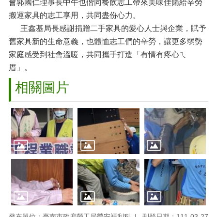
會郭國仁理事長中午也偕同餐飲志工帶來美味佳餚給辛勞
搬運家具的志工享用，共同盡份心力。
王鑫基局長感謝捐贈二手家具的愛心人士與企業，賦予
舊家具新的生命意義，也體恤志工們的辛勞，讓更多弱勢
家庭感受到社會溫暖，共同攜手打造「有情有疼心ㄟ
厝」。
相關圖片
發布單位：臺南市政府勞工局勞安福利科
刊登日期：111-03-27