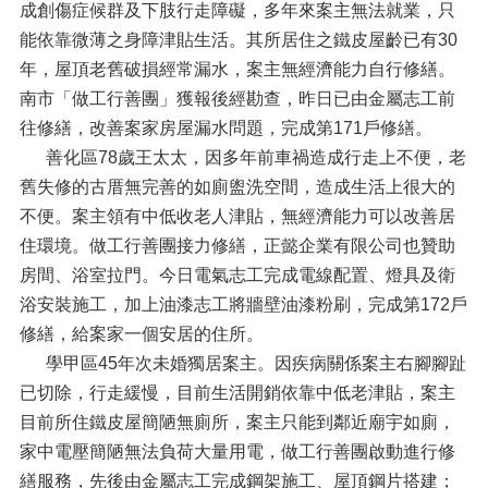
成創傷症候群及下肢行走障礙，多年來案主無法就業，只
能依靠微薄之身障津貼生活。其所居住之鐵皮屋齡已有30
年，屋頂老舊破損經常漏水，案主無經濟能力自行修繕。
南市「做工行善團」獲報後經勘查，昨日已由金屬志工前
往修繕，改善案家房屋漏水問題，完成第171戶修繕。
善化區78歲王太太，因多年前車禍造成行走上不便，老
舊失修的古厝無完善的如廁盥洗空間，造成生活上很大的
不便。案主領有中低收老人津貼，無經濟能力可以改善居
住環境。做工行善團接力修繕，正懿企業有限公司也贊助
房間、浴室拉門。今日電氣志工完成電線配置、燈具及衛
浴安裝施工，加上油漆志工將牆壁油漆粉刷，完成第172戶
修繕，給案家一個安居的住所。
學甲區45年次未婚獨居案主。因疾病關係案主右腳腳趾
已切除，行走緩慢，目前生活開銷依靠中低老津貼，案主
目前所住鐵皮屋簡陋無廁所，案主只能到鄰近廟宇如廁，
家中電壓簡陋無法負荷大量用電，做工行善團啟動進行修
繕服務，先後由金屬志工完成鋼架施工、屋頂鋼片搭建；