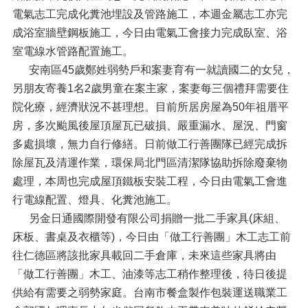
電氣志工完成化糞池埋設及管路施工，本週金屬志工亦完
成浴室牆壁鋼板施工，今日由電氣工會接力完成臥室、浴
室電線水管路配置施工。
安南區45歲鄭姓弱勢戶和案妻育有一就讀國二的女兒，
另朋友寄養1名2歲男童在案主家，案妻每三個禮拜需要住
院化療，經濟狀況不甚理想。目前所居房屋為50年祖厝平
房，多次颱風後屋頂屋瓦已破損、嚴重漏水、屋況、門窗
多處損壞，無力自行修繕。日前做工行善團隊已經完成拆
除屋瓦及清運作業，環保局北門區清潔隊協助拆除廢棄物
處理，本周也完成屋頂鐵板安裝工程，今日由電氣工會進
行電線配置、燈具、化糞池施工。
另金日通國際開發有限公司捐贈一批二手家具(床組、
床板、書桌及衣櫃等)，今日由「做工行善團」木工志工前
往仁德區將該批家具載回二手倉庫，未來這些家具將由
「做工行善團」木工、油漆等志工稍作整理後，待日後提
供給有需要之弱勢家庭。台南市餐盒製作包裝運送職業工