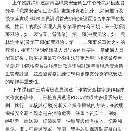
上午授課講師邀請南區職業安全衛生中心陳亮尹檢查員
分享「職業安全衛生管理計畫製作實務訓練」;如何推行及
後續落實呢?陳檢查員說明首先須依法設置適合事業單位規
模、性質上的職安管理人員;事業單位分為三類，第一類(顯
著風險，如：製造業、營造業)、第二類(中度風險，如：農
林漁牧業)及第三類(低度風險，第一、二類事業單位之外的
行業)，接著並說明組織及人員設置的重要性，當組織人員
配置好後，應依循職業安全衛生法訂定及辦理相關業務事
項;課程中陳檢查員循序漸進教導學員訂定年度職業安全衛
生管理計畫，並透過實務訓練使學員更能充分瞭解職安法
的精神與重要性。
下午課程由王瑞甫檢查員講述「作業安全標準操作程序
製作實務訓練」，王檢查員透過PDCA循環式管理系統(規
劃、執行、查核與行動)分析安全操作機械的方法，並說明
機械安全基本觀念是在消除危害、注重本質安全，例如：
轉動帶、輸送帶、鋸齒裝置、沖壓等設備有捲入、切割和
壓傷之虞，可透過護罩、護圍、雙手啟動保護裝置及自動