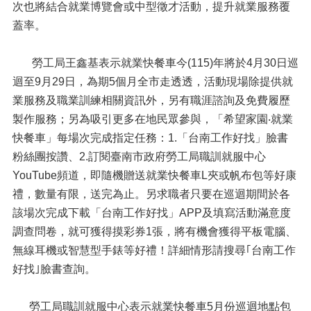
次也將結合就業博覽會或中型徵才活動，提升就業服務覆
蓋率。
勞工局王鑫基表示就業快餐車今(115)年將於4月30日巡
迴至9月29日，為期5個月全市走透透，活動現場除提供就
業服務及職業訓練相關資訊外，另有職涯諮詢及免費履歷
製作服務；另為吸引更多在地民眾參與，「希望家園‧就業
快餐車」每場次完成指定任務：1.「台南工作好找」臉書
粉絲團按讚、2.訂閱臺南市政府勞工局職訓就服中心
YouTube頻道，即隨機贈送就業快餐車L夾或帆布包等好康
禮，數量有限，送完為止。另求職者只要在巡迴期間於各
該場次完成下載「台南工作好找」APP及填寫活動滿意度
調查問卷，就可獲得摸彩券1張，將有機會獲得平板電腦、
無線耳機或智慧型手錶等好禮！詳細情形請搜尋｢台南工作
好找｣臉書查詢。
勞工局職訓就服中心表示就業快餐車5月份巡迴地點包