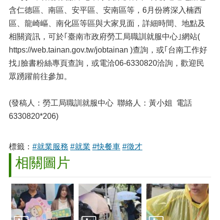
含仁德區、南區、安平區、安南區等，6月份將深入楠西
區、龍崎嶇、南化區等區與大家見面，詳細時間、地點及
相關資訊，可於｢臺南市政府勞工局職訓就服中心｣網站(
https://web.tainan.gov.tw/jobtainan )查詢，或｢台南工作好
找｣臉書粉絲專頁查詢，或電洽06-6330820洽詢，歡迎民
眾踴躍前往參加。
(發稿人：勞工局職訓就服中心 聯絡人：黃小姐 電話
6330820*206)
標籤：
#就業服務
#就業
#快餐車
#徵才
相關圖片