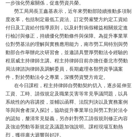
一步強化勞雇關係，促進勞資共榮。
勞工局局長王鑫基表示，近年來勞動部陸續推動多項制
度改革，包括制定最低工資法、訂定勞雇雙方約定工資給
付日及工資給付指導原則，以及針對病假權益相關規定進
行檢討與修正，持續優化勞動條件與保障。為提升事業單
位對勞基法的理解與實務應用能力，南市勞工局特別與勞
動部合作舉辦此次研習會，並邀請具豐厚勞動法令經驗的
程居威主持律師主講。程主持律師目前亦擔任臺北市勞動
局法律諮詢律師及調解委員，長期處理各類勞資爭議案
件，對於勞動法令之專業，深獲勞資雙方肯定。
在今日課程，程主持律師自勞動契約切入，逐步延伸至
工資、工時、請假規定及職業災害等常見爭議問題，以具
系統性的內容講授，並輔以函釋、法院判決以及實務案例
等與與會者深入探討，協助提升事業單位與勞工對於法令
的認知，釐清常見疑義，另亦針對勞工請假規則修正內容
及強迫勞動等新規定及議題加強說明。課程現場互動熱
烈，獲得廣大迴響與好評。