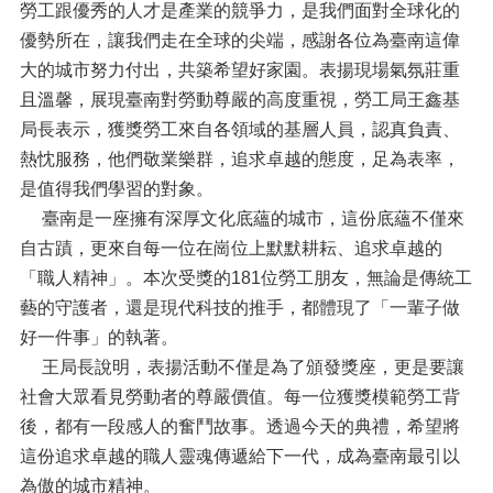
勞工跟優秀的人才是產業的競爭力，是我們面對全球化的
優勢所在，讓我們走在全球的尖端，感謝各位為臺南這偉
大的城市努力付出，共築希望好家園。表揚現場氣氛莊重
且溫馨，展現臺南對勞動尊嚴的高度重視，勞工局王鑫基
局長表示，獲獎勞工來自各領域的基層人員，認真負責、
熱忱服務，他們敬業樂群，追求卓越的態度，足為表率，
是值得我們學習的對象。
臺南是一座擁有深厚文化底蘊的城市，這份底蘊不僅來
自古蹟，更來自每一位在崗位上默默耕耘、追求卓越的
「職人精神」。本次受獎的181位勞工朋友，無論是傳統工
藝的守護者，還是現代科技的推手，都體現了「一輩子做
好一件事」的執著。
王局長說明，表揚活動不僅是為了頒發獎座，更是要讓
社會大眾看見勞動者的尊嚴價值。每一位獲獎模範勞工背
後，都有一段感人的奮鬥故事。透過今天的典禮，希望將
這份追求卓越的職人靈魂傳遞給下一代，成為臺南最引以
為傲的城市精神。