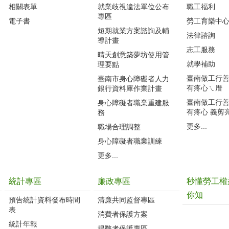
相關表單
就業歧視違法單位公布
職工福利
專區
電子書
勞工育樂中
短期就業方案諮詢及輔
法律諮詢
導計畫
志工服務
晴天創意築夢坊使用管
就學補助
理要點
臺南做工行善團
臺南市身心障礙者人力
有疼心ㄟ厝
銀行資料庫作業計畫
臺南做工行善團
身心障礙者職業重建服
有疼心 義剪
務
更多...
職場合理調整
身心障礙者職業訓練
更多...
統計專區
廉政專區
秒懂勞工權
你知
預告統計資料發布時間
清廉共同監督專區
表
消費者保護方案
統計年報
揭弊者保護專區