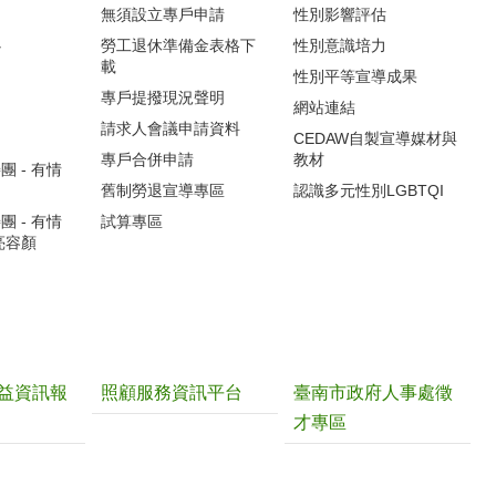
無須設立專戶申請
性別影響評估
心
勞工退休準備金表格下
性別意識培力
載
性別平等宣導成果
專戶提撥現況聲明
網站連結
請求人會議申請資料
CEDAW自製宣導媒材與
專戶合併申請
教材
 - 有情
舊制勞退宣導專區
認識多元性別LGBTQI
 - 有情
試算專區
亮容顏
益資訊報
照顧服務資訊平台
臺南市政府人事處徵
才專區