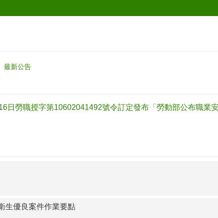
最新公告
月16日勞職授字第10602041492號令訂定發布「勞動部公布職
衛生優良案件作業要點