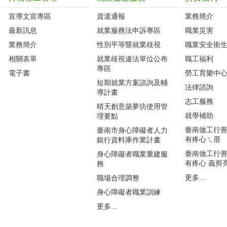
宣導文宣專區
資遣通報
業務簡介
最新訊息
就業服務法申訴專區
職業災害
業務簡介
性別平等暨就業歧視
職業安全衛
相關表單
就業歧視違法單位公布
職工福利
專區
電子書
勞工育樂中
短期就業方案諮詢及輔
法律諮詢
導計畫
志工服務
晴天創意築夢坊使用管
就學補助
理要點
臺南做工行善團
臺南市身心障礙者人力
有疼心ㄟ厝
銀行資料庫作業計畫
臺南做工行善團
身心障礙者職業重建服
有疼心 義剪
務
更多...
職場合理調整
身心障礙者職業訓練
更多...