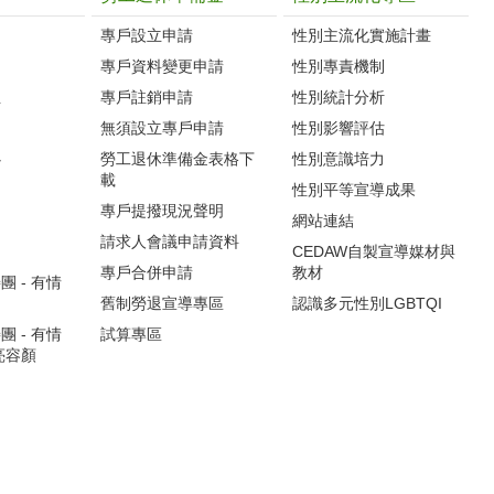
專戶設立申請
性別主流化實施計畫
專戶資料變更申請
性別專責機制
生
專戶註銷申請
性別統計分析
無須設立專戶申請
性別影響評估
心
勞工退休準備金表格下
性別意識培力
載
性別平等宣導成果
專戶提撥現況聲明
網站連結
請求人會議申請資料
CEDAW自製宣導媒材與
專戶合併申請
教材
 - 有情
舊制勞退宣導專區
認識多元性別LGBTQI
 - 有情
試算專區
亮容顏