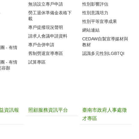
無須設立專戶申請
性別影響評估
心
勞工退休準備金表格下
性別意識培力
載
性別平等宣導成果
專戶提撥現況聲明
網站連結
請求人會議申請資料
CEDAW自製宣導媒材與
專戶合併申請
教材
 - 有情
舊制勞退宣導專區
認識多元性別LGBTQI
 - 有情
試算專區
亮容顏
益資訊報
照顧服務資訊平台
臺南市政府人事處徵
才專區