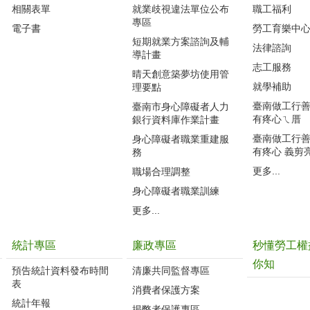
相關表單
就業歧視違法單位公布
職工福利
專區
電子書
勞工育樂中
短期就業方案諮詢及輔
法律諮詢
導計畫
志工服務
晴天創意築夢坊使用管
就學補助
理要點
臺南做工行善團
臺南市身心障礙者人力
有疼心ㄟ厝
銀行資料庫作業計畫
臺南做工行善團
身心障礙者職業重建服
有疼心 義剪
務
更多...
職場合理調整
身心障礙者職業訓練
更多...
統計專區
廉政專區
秒懂勞工權
你知
預告統計資料發布時間
清廉共同監督專區
表
消費者保護方案
統計年報
揭弊者保護專區