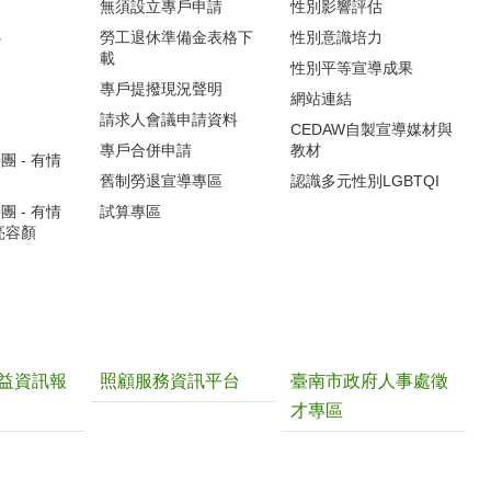
無須設立專戶申請
性別影響評估
心
勞工退休準備金表格下
性別意識培力
載
性別平等宣導成果
專戶提撥現況聲明
網站連結
請求人會議申請資料
CEDAW自製宣導媒材與
專戶合併申請
教材
 - 有情
舊制勞退宣導專區
認識多元性別LGBTQI
 - 有情
試算專區
亮容顏
益資訊報
照顧服務資訊平台
臺南市政府人事處徵
才專區