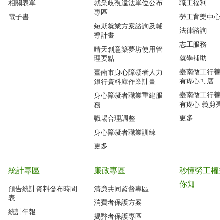
相關表單
就業歧視違法單位公布
職工福利
專區
電子書
勞工育樂中
短期就業方案諮詢及輔
法律諮詢
導計畫
志工服務
晴天創意築夢坊使用管
就學補助
理要點
臺南做工行善團
臺南市身心障礙者人力
有疼心ㄟ厝
銀行資料庫作業計畫
臺南做工行善團
身心障礙者職業重建服
有疼心 義剪
務
更多...
職場合理調整
身心障礙者職業訓練
更多...
統計專區
廉政專區
秒懂勞工權
你知
預告統計資料發布時間
清廉共同監督專區
表
消費者保護方案
統計年報
揭弊者保護專區