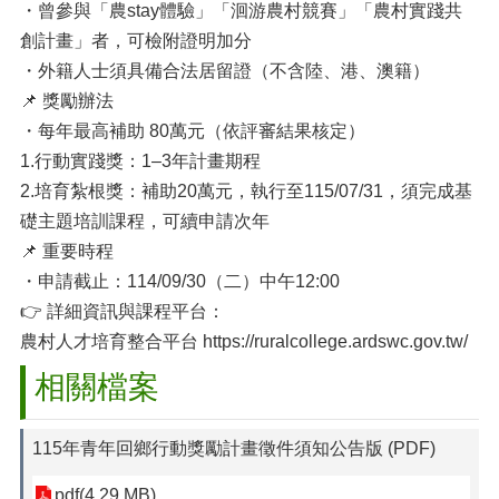
・曾參與「農stay體驗」「洄游農村競賽」「農村實踐共
創計畫」者，可檢附證明加分
・外籍人士須具備合法居留證（不含陸、港、澳籍）
📌 獎勵辦法
・每年最高補助 80萬元（依評審結果核定）
1.行動實踐獎：1–3年計畫期程
2.培育紮根獎：補助20萬元，執行至115/07/31，須完成基
礎主題培訓課程，可續申請次年
📌 重要時程
・申請截止：114/09/30（二）中午12:00
👉 詳細資訊與課程平台：
農村人才培育整合平台 https://ruralcollege.ardswc.gov.tw/
相關檔案
115年青年回鄉行動獎勵計畫徵件須知公告版 (PDF)
pdf(4.29 MB)