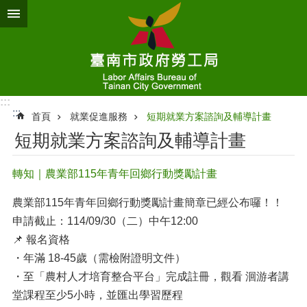
跳到主要內容區塊
:::
:::
首頁
就業促進服務
短期就業方案諮詢及輔導計畫
短期就業方案諮詢及輔導計畫
轉知｜農業部115年青年回鄉行動獎勵計畫
農業部115年青年回鄉行動獎勵計畫簡章已經公布囉！！
申請截止：114/09/30（二）中午12:00
📌 報名資格
・年滿 18-45歲（需檢附證明文件）
・至「農村人才培育整合平台」完成註冊，觀看 洄游者講
堂課程至少5小時，並匯出學習歷程