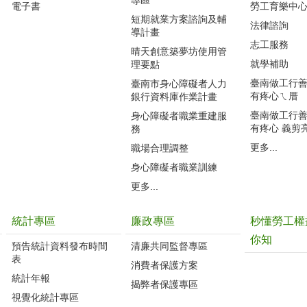
電子書
勞工育樂中
短期就業方案諮詢及輔
法律諮詢
導計畫
志工服務
晴天創意築夢坊使用管
就學補助
理要點
臺南做工行善團
臺南市身心障礙者人力
有疼心ㄟ厝
銀行資料庫作業計畫
臺南做工行善團
身心障礙者職業重建服
有疼心 義剪
務
更多...
職場合理調整
身心障礙者職業訓練
更多...
統計專區
廉政專區
秒懂勞工權
你知
預告統計資料發布時間
清廉共同監督專區
表
消費者保護方案
統計年報
揭弊者保護專區
視覺化統計專區