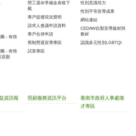
心
勞工退休準備金表格下
性別意識培力
載
性別平等宣導成果
專戶提撥現況聲明
網站連結
請求人會議申請資料
CEDAW自製宣導媒材與
專戶合併申請
教材
 - 有情
舊制勞退宣導專區
認識多元性別LGBTQI
 - 有情
試算專區
亮容顏
益資訊報
照顧服務資訊平台
臺南市政府人事處徵
才專區