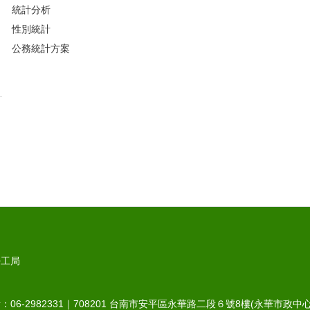
統計分析
性別統計
公務統計方案
勞工局
6-2982331｜
708201
台南市安平區永華路二段６號8樓(永華市政中心