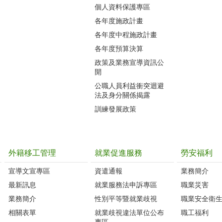
個人資料保護專區
各年度施政計畫
各年度中程施政計畫
各年度預算決算
政策及業務宣導資訊公
開
公職人員利益衝突迴避
法及身分關係揭露
訓練發展政策
外籍移工管理
就業促進服務
勞安福利
宣導文宣專區
資遣通報
業務簡介
最新訊息
就業服務法申訴專區
職業災害
業務簡介
性別平等暨就業歧視
職業安全衛
相關表單
就業歧視違法單位公布
職工福利
專區