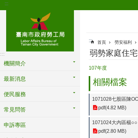
:::
跳到主要內容區塊
:::
首頁
勞安福利
弱勢家庭住宅
:::
機關簡介
107年度
最新消息
相關檔案
便民服務
1071028七股區陳O
pdf(4.82 MB)
常見問答
1071024大內區楊○○
申訴專區
pdf(2.80 MB)