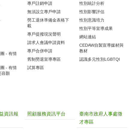
生
專戶註銷申請
性別統計分析
無須設立專戶申請
性別影響評估
心
勞工退休準備金表格下
性別意識培力
載
性別平等宣導成果
專戶提撥現況聲明
網站連結
請求人會議申請資料
CEDAW自製宣導媒材與
專戶合併申請
教材
 - 有情
舊制勞退宣導專區
認識多元性別LGBTQI
 - 有情
試算專區
亮容顏
益資訊報
照顧服務資訊平台
臺南市政府人事處徵
才專區