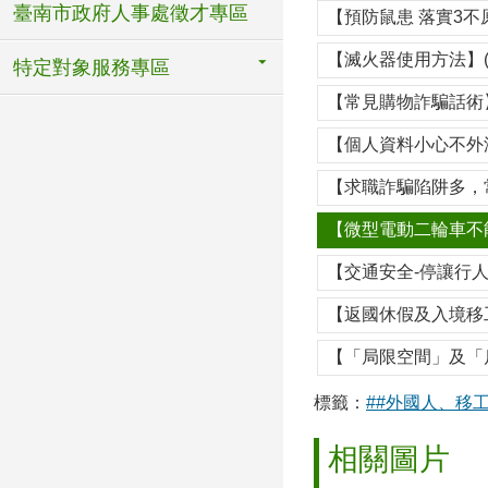
臺南市政府人事處徵才專區
【預防鼠患 落實3不
【滅火器使用方法】(
特定對象服務專區
【常見購物詐騙話術】
【個人資料小心不外洩
【求職詐騙陷阱多，
【微型電動二輪車不能
【交通安全-停讓行人
【返國休假及入境移
【「局限空間」及「
標籤：
##外國人、移
相關圖片