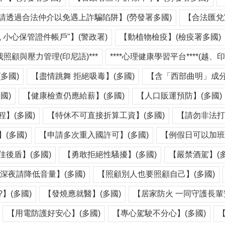
請透過合法仲介以免遇上詐騙陷阱】(勞發署多國)
【合法匯兌
 小心保管證件帳戶"】(警政署)
【動植物檢疫】(檢疫署多國)
我照顧與壓力管理(印尼語)***
****心理健康學習平台****(越、印
多國)
【盡情跳舞 拒絕吸毒】(多國)
【含「西部曲明」成分
國)
【健康檢查仍應給薪】(多國)
【人口販運預防】(多國)
】(多國)
【特休不可直接折算工資】(多國)
【請勿非法打
(多國)
【申請多次重入國許可】(多國)
【例假日可以加班
後盾】(多國)
【勇敢拒絕性騷擾】(多國)
【嚴禁酒駕】(多
深夜請降低音量】(多國)
【照顧別人也要照顧自己】(多國)
】(多國)
【發燒應就醫】(多國)
【居家防火 一同守護長輩
【用電防護好安心】(多國)
【專心駕駛不分心】(多國)