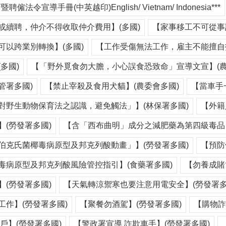
聘僱法令宣導手冊(中英越印)English/ Vietnam/ Indonesia***
或續聘，仲介不得收取仲介費用】(多國)
【家事移工不可從事
可以跨業別轉換】(多國)
【工作受傷無法工作，雇主不能擅自扣
多國)
【「野外覓食勿大膽，小心誤食恐致命」宣導文宣】(農
管署多國)
【禁止宰殺及食用犬貓】(農委會多國)
【當車手
對野生動物保育法之認識，避免觸法」】(林保署多國)
【外籍
(勞發署多國)
【含「西布曲明」成分之減肥藥為第四級毒品】
伯克氏菌椰毒病原型及邦克列酸動畫」】(勞發署多國)
【預防
毒病原型及邦克列酸風險管控指引】(食藥署多國)
【勿養成賭
(勞發署多國)
【天氣轉涼禦寒也要注意用電安全】(勞發署多
工作】(勞發署多國)
【聚餐勿酒駕】(勞發署多國)
【購物詐
戶】(勞發署多國)
【警政署宣導 詐欺車手】(勞發署多國)