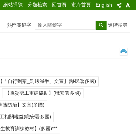
網站導覽
分類檢索
回首頁
市府首頁
English
搜尋
熱門關鍵字
進階搜尋
【「自行到案_罰鍰減半」文宣】(移民署多國)
【職災勞工重建協助】(職安署多國)
革熱防治】文宣(多國)
工相關權益(職安署多國)
衛生教育訓練教材】(多國)***