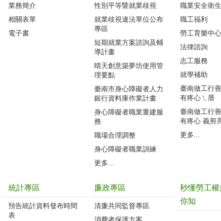
業務簡介
性別平等暨就業歧視
職業安全衛
相關表單
就業歧視違法單位公布
職工福利
專區
電子書
勞工育樂中
短期就業方案諮詢及輔
法律諮詢
導計畫
志工服務
晴天創意築夢坊使用管
就學補助
理要點
臺南做工行善團
臺南市身心障礙者人力
有疼心ㄟ厝
銀行資料庫作業計畫
臺南做工行善團
身心障礙者職業重建服
有疼心 義剪
務
更多...
職場合理調整
身心障礙者職業訓練
更多...
統計專區
廉政專區
秒懂勞工權
你知
預告統計資料發布時間
清廉共同監督專區
表
消費者保護方案