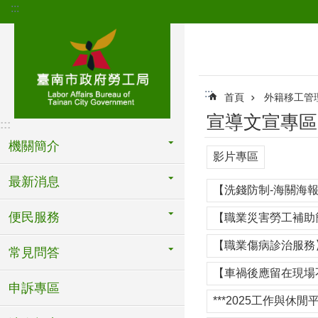
:::
跳到主要內容區塊
:::
首頁
外籍移工管
宣導文宣專區
:::
機關簡介
影片專區
最新消息
【洗錢防制-海關海報
便民服務
【職業災害勞工補助
【職業傷病診治服務】
常見問答
【車禍後應留在現場
申訴專區
***2025工作與休閒平