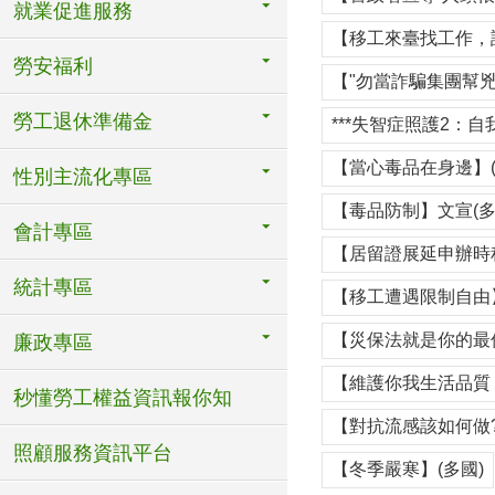
就業促進服務
【移工來臺找工作，
勞安福利
【"勿當詐騙集團幫兇
勞工退休準備金
***失智症照護2：自
【當心毒品在身邊】(
性別主流化專區
【毒品防制】文宣(多
會計專區
【居留證展延申辦時程
統計專區
【移工遭遇限制自由】
【災保法就是你的最佳
廉政專區
【維護你我生活品質 
秒懂勞工權益資訊報你知
【對抗流感該如何做?
照顧服務資訊平台
【冬季嚴寒】(多國)