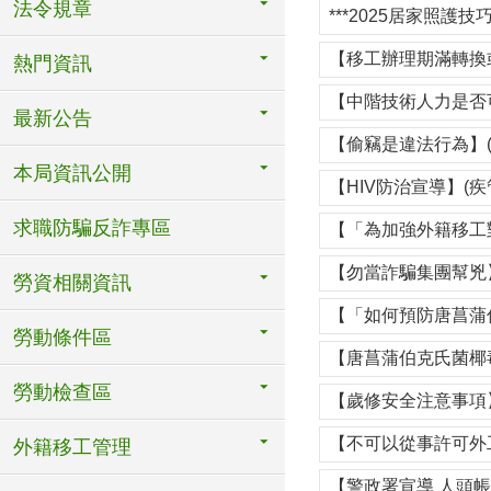
法令規章
***2025居家照護技巧暨
【移工辦理期滿轉換
熱門資訊
【中階技術人力是否
最新公告
【偷竊是違法行為】(
本局資訊公開
【HIV防治宣導】(疾
求職防騙反詐專區
【「為加強外籍移工
【勿當詐騙集團幫兇】
勞資相關資訊
【「如何預防唐菖蒲
勞動條件區
【唐菖蒲伯克氏菌椰
勞動檢查區
【歲修安全注意事項】
【不可以從事許可外
外籍移工管理
【警政署宣導 人頭帳