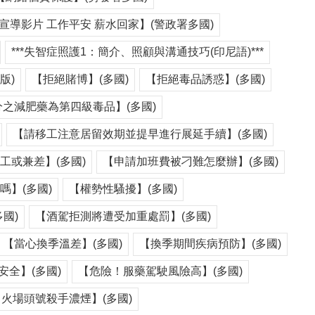
宣導影片 工作平安 薪水回家】(警政署多國)
***失智症照護1：簡介、照顧與溝通技巧(印尼語)***
版)
【拒絕賭博】(多國)
【拒絕毒品誘惑】(多國)
之減肥藥為第四級毒品】(多國)
【請移工注意居留效期並提早進行展延手續】(多國)
工或兼差】(多國)
【申請加班費被刁難怎麼辦】(多國)
嗎】(多國)
【權勢性騷擾】(多國)
國)
【酒駕拒測將遭受加重處罰】(多國)
【當心換季溫差】(多國)
【換季期間疾病預防】(多國)
安全】(多國)
【危險！服藥駕駛風險高】(多國)
【火場頭號殺手濃煙】(多國)