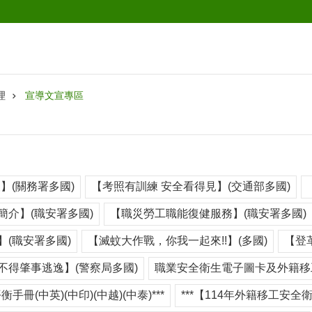
理
宣導文宣專區
】(關務署多國)
【考照有訓練 安全看得見】(交通部多國)
簡介】(職安署多國)
【職災勞工職能復健服務】(職安署多國)
(職安署多國)
【滅蚊大作戰，你我一起來!!】(多國)
【登
不得肇事逃逸】(警察局多國)
職業安全衛生電子圖卡及外籍移
衡手冊(中英)(中印)(中越)(中泰)***
***【114年外籍移工安全