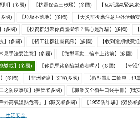
原則】(多國)
【抗震保命三步驟】(多國)
【瓦斯漏氣緊急處理
多國)
【垃圾不落地】(多國)
【天災前後應注意戶外活動安全
(多國)
【投資群組帶你買虛擬幣？當心是詐騙】(多國)
【
】(多國)
【招工社群社團資訊】(多國)
【收到逾期繳費通
常見手法要注意】(多國)
【微型電動二輪車上路前】(多國)
雙載】(多國)
【你是馬路危險製造者嗎?】(多國)
【守護
】(多國)
【非洲豬瘟】文宣(多國)
【微型電動二輪車，也需
工之防疫事項】(疾管署多國)
【職業安全衛生口袋手冊】(職安
戶外高氣溫熱危害」】(職安署多國)
【1955防詐騙】(勞發署
工、生活安全