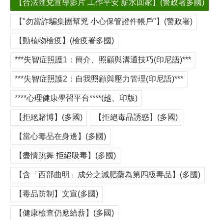
【合法匯兌宣導影片 工作平安 薪水回家】(警政署多國)
【"勿當詐騙集團幫兇 小心保管證件帳戶"】(警政署)
【動植物檢疫】(檢疫署多國)
***失智症照護1：簡介、照顧與溝通技巧(印尼語)***
***失智症照護2：自我照顧與壓力管理(印尼語)***
****心理健康學習平台****(越、印版)
【拒絕賭博】(多國)
【拒絕毒品誘惑】(多國)
【當心毒品在身邊】(多國)
【盡情跳舞 拒絕吸毒】(多國)
【含「西部曲明」成分之減肥藥為第四級毒品】(多國)
【毒品防制】文宣(多國)
【健康檢查仍應給薪】(多國)