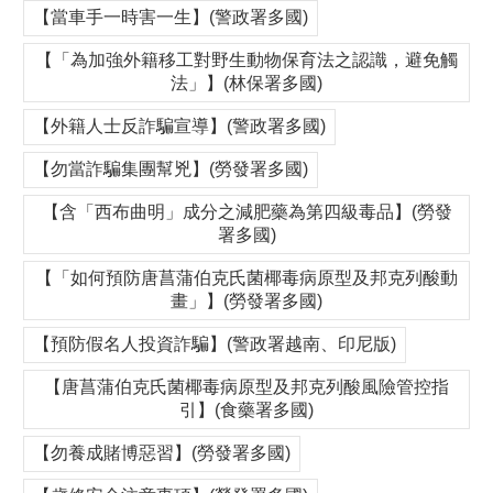
【當車手一時害一生】(警政署多國)
【「為加強外籍移工對野生動物保育法之認識，避免觸
法」】(林保署多國)
【外籍人士反詐騙宣導】(警政署多國)
【勿當詐騙集團幫兇】(勞發署多國)
【含「西布曲明」成分之減肥藥為第四級毒品】(勞發
署多國)
【「如何預防唐菖蒲伯克氏菌椰毒病原型及邦克列酸動
畫」】(勞發署多國)
【預防假名人投資詐騙】(警政署越南、印尼版)
【唐菖蒲伯克氏菌椰毒病原型及邦克列酸風險管控指
引】(食藥署多國)
【勿養成賭博惡習】(勞發署多國)