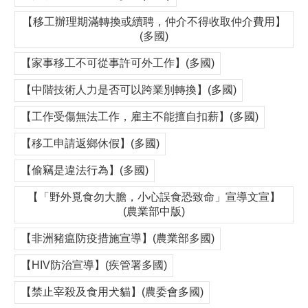
【移工辦理期滿轉換或續聘，仲介不得收取仲介費用】
(多國)
【家事移工不可從事許可外工作】(多國)
【中階技術人力是否可以跨業別轉換】(多國)
【工作受傷無法工作，雇主不能擅自扣薪】(多國)
【移工申請返鄉休假】(多國)
【偷竊是違法行為】(多國)
【「野外覓食勿大膽，小心誤食恐致命」宣導文宣】
(農業部中版)
【非洲豬瘟防疫措施宣導】(農業部多國)
【HIV防治宣導】(疾管署多國)
【禁止宰殺及食用犬貓】(農委會多國)