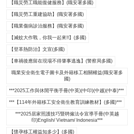
【職災勞工職能復健服務】(職安署多國)
【職災勞工重建協助】(職安署多國)
【職業傷病診治服務】(職安署多國)
【滅蚊大作戰，你我一起來!!】(多國)
【登革熱防治】文宣(多國)
【車禍後應留在現場不得肇事逃逸】(警察局多國)
職業安全衛生電子圖卡及外籍移工相關權益(職安署多
國)
***2025工作與休閒平衡手冊(中英)(中印)(中越)(中泰)***
***【114年外籍移工安全衛生教育訓練教材】(多國)***
***2025居家照護技巧暨聘僱法令宣導手冊(中英越
印)English/ Vietnam/ Indonesia***
【懷孕移工權益知多少】(多國)