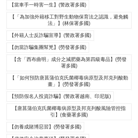
【當車手一時害一生】(警政署多國)
【「為加強外籍移工對野生動物保育法之認識，避免觸
法」】(林保署多國)
【外籍人士反詐騙宣導】(警政署多國)
【勿當詐騙集團幫兇】(勞發署多國)
【含「西布曲明」成分之減肥藥為第四級毒品】(勞發
署多國)
【「如何預防唐菖蒲伯克氏菌椰毒病原型及邦克列酸動
畫」】(勞發署多國)
【預防假名人投資詐騙】(警政署越南、印尼版)
【唐菖蒲伯克氏菌椰毒病原型及邦克列酸風險管控指
引】(食藥署多國)
【勿養成賭博惡習】(勞發署多國)