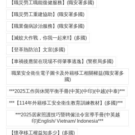
【職災勞工職能復健服務】(職安署多國)
【職災勞工重建協助】(職安署多國)
【職業傷病診治服務】(職安署多國)
【滅蚊大作戰，你我一起來!!】(多國)
【登革熱防治】文宣(多國)
【車禍後應留在現場不得肇事逃逸】(警察局多國)
職業安全衛生電子圖卡及外籍移工相關權益(職安署多
國)
***2025工作與休閒平衡手冊(中英)(中印)(中越)(中泰)***
***【114年外籍移工安全衛生教育訓練教材】(多國)***
***2025居家照護技巧暨聘僱法令宣導手冊(中英越
印)English/ Vietnam/ Indonesia***
【懷孕移工權益知多少】(多國)