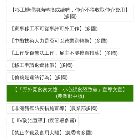
【移工辦理期滿轉換或續聘，仲介不得收取仲介費用】
(多國)
【家事移工不可從事許可外工作】(多國)
【中階技術人力是否可以跨業別轉換】(多國)
【工作受傷無法工作，雇主不能擅自扣薪】(多國)
【移工申請返鄉休假】(多國)
【偷竊是違法行為】(多國)
【「野外覓食勿大膽，小心誤食恐致命」宣導文宣】
(農業部中版)
【非洲豬瘟防疫措施宣導】(農業部多國)
【HIV防治宣導】(疾管署多國)
【禁止宰殺及食用犬貓】(農委會多國)