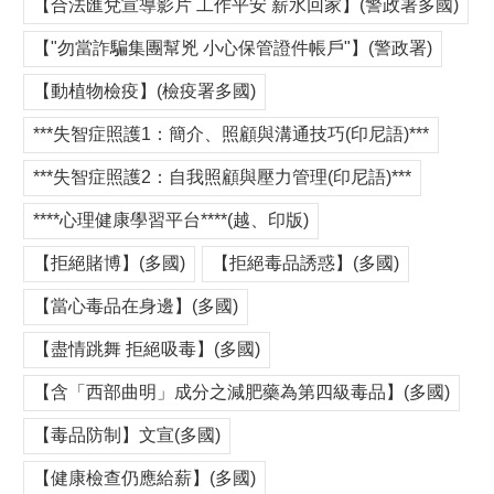
【合法匯兌宣導影片 工作平安 薪水回家】(警政署多國)
【"勿當詐騙集團幫兇 小心保管證件帳戶"】(警政署)
【動植物檢疫】(檢疫署多國)
***失智症照護1：簡介、照顧與溝通技巧(印尼語)***
***失智症照護2：自我照顧與壓力管理(印尼語)***
****心理健康學習平台****(越、印版)
【拒絕賭博】(多國)
【拒絕毒品誘惑】(多國)
【當心毒品在身邊】(多國)
【盡情跳舞 拒絕吸毒】(多國)
【含「西部曲明」成分之減肥藥為第四級毒品】(多國)
【毒品防制】文宣(多國)
【健康檢查仍應給薪】(多國)