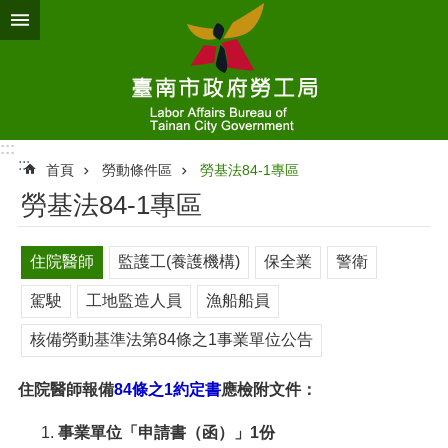
跳到主要內容區塊
:::
:::
首頁
勞動條件區
勞基法84-1專區
勞基法84-1專區
住院醫師
監護工(養護機構)
保全業
警衛
駕駛
工地監造人員
漁船船員
核備勞動基準法第84條之1事業單位公告
住院醫師報備
84條之1約定書
應檢附文件：
事業單位「申請書（函）」1份