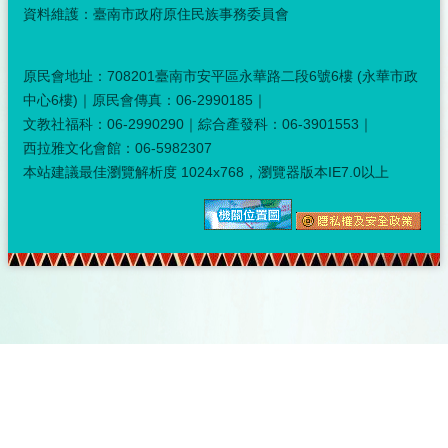
資料維護：臺南市政府原住民族事務委員會
原民會地址：708201臺南市安平區永華路二段6號6樓 (永華市政
中心6樓)｜原民會傳真：06-2990185｜
文教社福科：06-2990290｜綜合產發科：06-3901553｜
西拉雅文化會館：06-5982307
本站建議最佳瀏覽解析度 1024x768，瀏覽器版本IE7.0以上