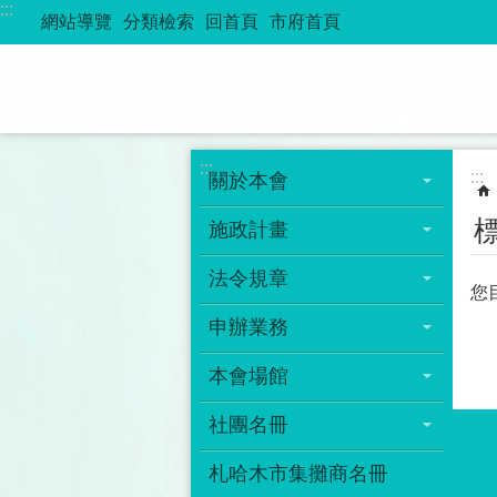
:::
跳到主要內容區塊
網站導覽
分類檢索
回首頁
市府首頁
:::
:::
關於本會
施政計畫
法令規章
您
申辦業務
本會場館
社團名冊
札哈木市集攤商名冊