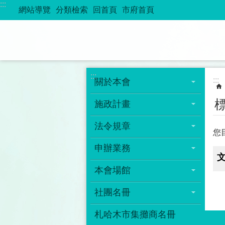
:::
跳到主要內容區塊
網站導覽
分類檢索
回首頁
市府首頁
:::
:::
關於本會
施政計畫
法令規章
您
申辦業務
文
本會場館
社團名冊
札哈木市集攤商名冊