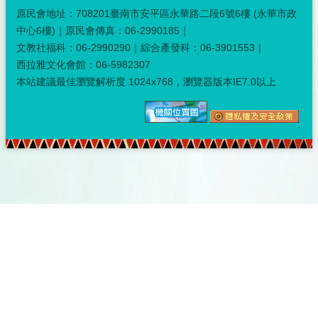
原民會地址：708201臺南市安平區永華路二段6號6樓 (永華市政
中心6樓)｜原民會傳真：06-2990185｜
文教社福科：06-2990290｜綜合產發科：06-3901553｜
西拉雅文化會館：06-5982307
本站建議最佳瀏覽解析度 1024x768，瀏覽器版本IE7.0以上