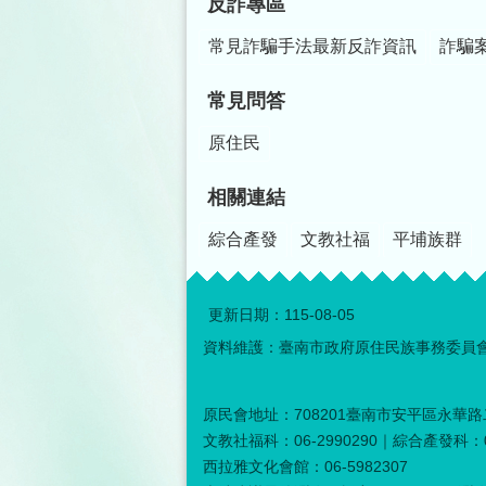
反詐專區
常見詐騙手法最新反詐資訊
詐騙
常見問答
原住民
相關連結
綜合產發
文教社福
平埔族群
更新日期：
115-08-05
資料維護：臺南市政府原住民族事務委員
原民會地址：708201臺南市安平區永華路二
文教社福科：06-2990290｜綜合產發科：06
西拉雅文化會館：06-5982307