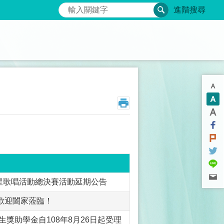
搜尋
進階搜尋
星歌唱活動總決賽活動延期公告
，歡迎闔家蒞臨！
獎助學金自108年8月26日起受理