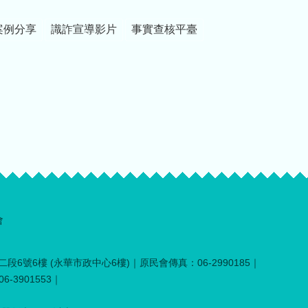
案例分享
識詐宣導影片
事實查核平臺
會
段6號6樓 (永華市政中心6樓)｜原民會傳真：06-2990185｜
-3901553｜