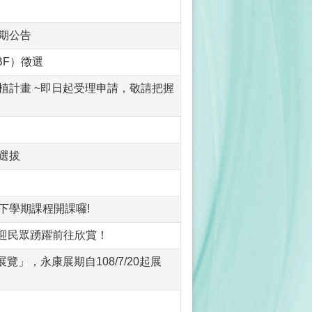
期公告
BF）徵選
植計畫 ~即日起受理申請，敬請把握
選拔
下學期課程開課囉!
歡迎民眾踴躍前往欣賞！
」，永康展期自108/7/20起展