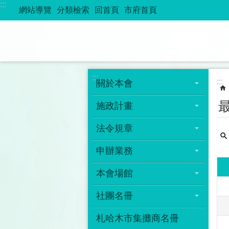
:::
跳到主要內容區塊
網站導覽
分類檢索
回首頁
市府首頁
:::
:::
關於本會
施政計畫
法令規章
申辦業務
本會場館
社團名冊
札哈木市集攤商名冊