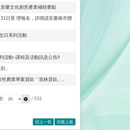
視音樂文化創意產業補助要點
月31日受 理報名，詳情請至臺南市體
紀念日系列活動
列活動~課程及活動訊息公告!!
規則」
政策性農業專案貸款「造林貸款」。
數
/
531
回上一頁
回最上面