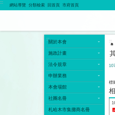
:::
跳到主要內容區塊
網站導覽
分類檢索
回首頁
市府首頁
:::
:::
關於本會
施政計畫
法令規章
1
申辦業務
標
本會場館
社團名冊
札哈木市集攤商名冊