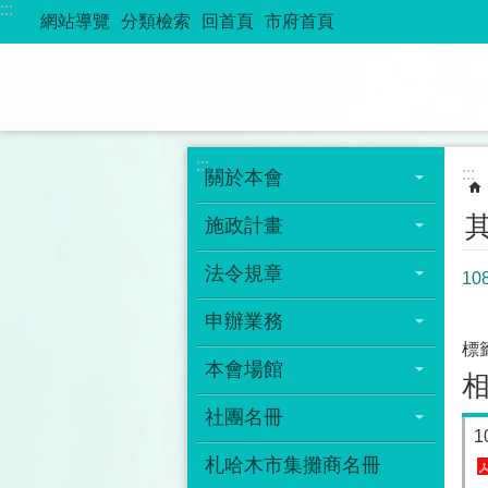
:::
跳到主要內容區塊
網站導覽
分類檢索
回首頁
市府首頁
:::
:::
關於本會
施政計畫
法令規章
1
申辦業務
標
本會場館
社團名冊
札哈木市集攤商名冊