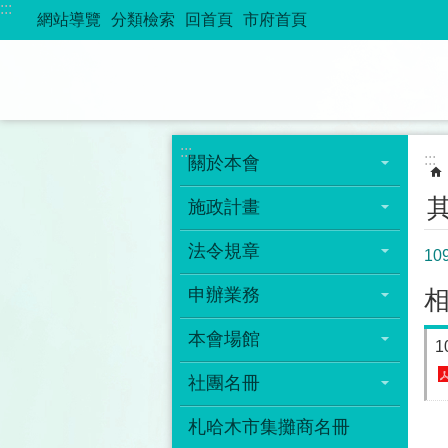
:::
跳到主要內容區塊
網站導覽
分類檢索
回首頁
市府首頁
:::
:::
關於本會
施政計畫
法令規章
1
申辦業務
本會場館
社團名冊
札哈木市集攤商名冊