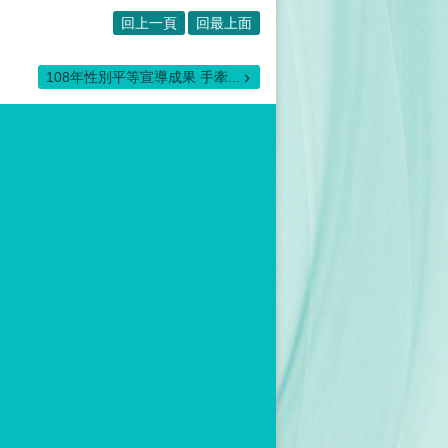
回上一頁
回最上面
108年性別平等宣導成果 手牽...