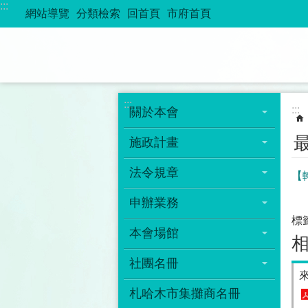
:::
跳到主要內容區塊
網站導覽
分類檢索
回首頁
市府首頁
:::
:::
關於本會
施政計畫
法令規章
【
申辦業務
標
本會場館
社團名冊
札哈木市集攤商名冊