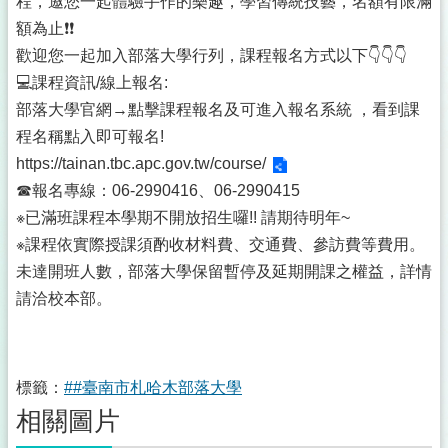
程，邀您一起體驗手作的樂趣，學習傳統技藝，名額有限滿
額為止❗️❗️
歡迎您一起加入部落大學行列，課程報名方式以下👇👇👇
💻課程資訊/線上報名:
部落大學官網→點擊課程報名及可進入報名系統 ，看到課
程名稱點入即可報名!
https://tainan.tbc.apc.gov.tw/course/
☎報名專線：06-2990416、06-2990415
※已滿班課程本學期不開放招生囉!! 請期待明年~
※課程依實際授課須酌收材料費、交通費、參訪費等費用。
未達開班人數，部落大學保留暫停及延期開課之權益，詳情
請洽校本部。
標籤：
##臺南市札哈木部落大學
相關圖片