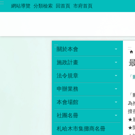
:::
跳到主要內容區塊
網站導覽
分類檢索
回首頁
市府首頁
:::
:::
關於本會
施政計畫
法令規章
「
申辦業務
「
本會場館
為
擅
社團名冊
★
★開
札哈木市集攤商名冊