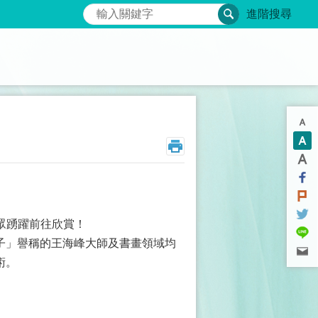
搜尋
進階搜尋
民眾踴躍前往欣賞！
子」譽稱的王海峰大師及書畫領域均
術。