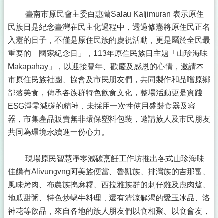
臺南市原民會主委白惠蘭Salau Kaljimuran 表示原住
民族日是紀念臺灣在民主化過程中，透過修憲將原住民正名
入憲的日子，不僅是原住民族的慶祝活動，更是屬於全民最
重要的「國家紀念日」，113年原住民族日主題「山珍海味
Makapahay」，以迎接豐年、歡慶及感恩的心情，邀請本
市原住民族社團、協會及市民朋友們，共同製作和品嚐原鄉
部落美食，傳承各族群特色飲食文化，整場活動更是實踐
ESG淨零減碳的精神，未採用一次性使用盛裝食器及容
器，市集產品販賣無非環保塑料包裝，邀請族人及市民朋友
共同為環境永續進一份心力。
現場原民智慧淨零減碳烹飪工作坊推出各式山珍海味
佳餚有Alivungvng阿美族便當、魯凱族、排灣族的吉那富、
風味烤肉、布農族搗麻糬、西拉雅族群的刺仔雞及鹿肉爐、
地瓜甜粥、特色炒蝸牛料理，還有清涼解渴的愛玉冰品、洛
神花等飲品，來自各地的族人朋友們以食相聚、以食會友，