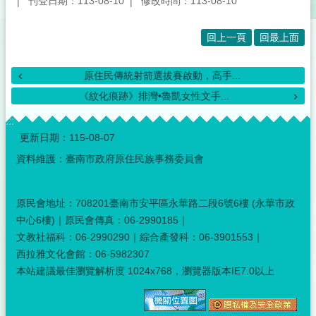
刊登日期：113-08-10
修改時間：113-08-10
回上一頁
回最上面
原住民傳統射箭選拔賽啟動，高手...
《紋化痕跡》排灣•魯凱女性文手...
:::
更新日期：
115-08-07
資料維護：臺南市政府原住民族事務委員會
原民會地址：708201臺南市安平區永華路二段6號6樓 (永華市政
中心6樓)｜原民會傳真：06-2990185｜
文教社福科：06-2990290｜綜合產發科：06-3901553｜
西拉雅文化會館：06-5982307
本站建議最佳瀏覽解析度 1024x768，瀏覽器版本IE7.0以上