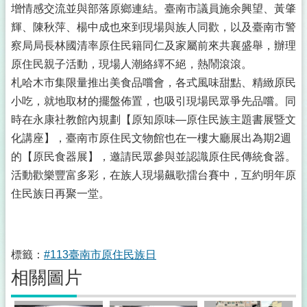
增情感交流並與部落原鄉連結。臺南市議員施余興望、黃肇
輝、陳秋萍、楊中成也來到現場與族人同歡，以及臺南市警
察局局長林國清率原住民籍同仁及家屬前來共襄盛舉，辦理
原住民親子活動，現場人潮絡繹不絕，熱鬧滾滾。
札哈木市集限量推出美食品嚐會，各式風味甜點、精緻原民
小吃，就地取材的擺盤佈置，也吸引現場民眾爭先品嚐。同
時在永康社教館內規劃【原知原味―原住民族主題書展暨文
化講座】，臺南市原住民文物館也在一樓大廳展出為期2週
的【原民食器展】，邀請民眾參與並認識原住民傳統食器。
活動歡樂豐富多彩，在族人現場飆歌擂台賽中，互約明年原
住民族日再聚一堂。
標籤：
#113臺南市原住民族日
相關圖片