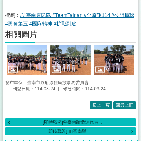
標籤：
##臺南原民隊 #TeamTainan #全原運114 #公開棒球
#勇奪第五 #團隊精神 #拚戰到底
相關圖片
發布單位：臺南市政府原住民族事務委員會
刊登日期：114-03-24
修改時間：114-03-24
回上一頁
回最上面
[即時戰況]🥋臺南跆拳道代表...
[即時戰況]🏋️‍♀️臺南舉...