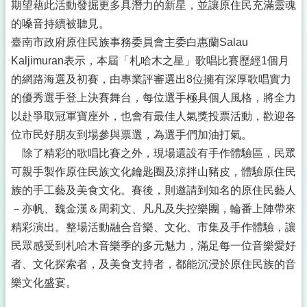
期望藉此活動發掘更多具潛力的新星，並讓原住民充滿靈魂
的嗓音持續被聽見。
臺南市政府原住民族事務委員會主委白惠蘭Salau
Kaljimuran表示，本屆「札哈木之星」歌唱比賽歷經1個月
的網路海選及初賽，由專業評審選出8位擁有深厚歌唱實力
的優秀選手登上決賽舞台，每位選手極具個人風格，將全力
以赴爭取冠軍寶座外，也會有最佳人氣獎投票活動，歡迎各
位市民好朋友到場參與票選，為選手們加油打氣。
除了精彩的歌唱比賽之外，現場還設有手作體驗區，民眾
可親手製作原住民族文化鑰匙圈及涼拌山豬皮，體驗原住民
族的手工藝及美食文化。賽後，則邀請到知名的原住民藝人
－亦帆、魏金漢＆周莉文、凡凡及失控樂團，輪番上陣帶來
精彩演出。整場活動融合音樂、文化、市集及手作體驗，讓
民眾感受到札哈木音樂季的多元魅力，滿足每一位音樂愛好
者、文化探索者，及美食支持者，都能沉浸於原住民族的音
樂文化盛宴。