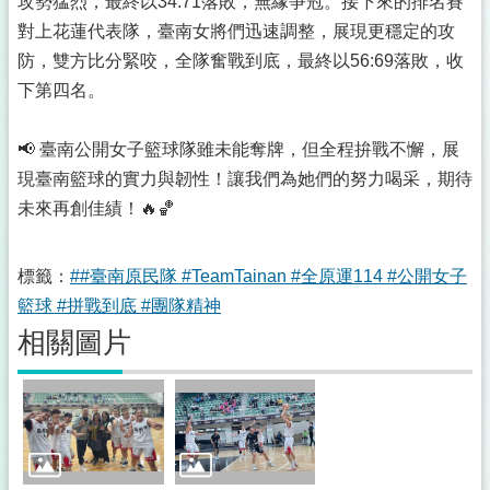
攻勢猛烈，最終以34:71落敗，無緣爭冠。接下來的排名賽
對上花蓮代表隊，臺南女將們迅速調整，展現更穩定的攻
防，雙方比分緊咬，全隊奮戰到底，最終以56:69落敗，收
下第四名。
📢 臺南公開女子籃球隊雖未能奪牌，但全程拚戰不懈，展
現臺南籃球的實力與韌性！讓我們為她們的努力喝采，期待
未來再創佳績！🔥🏀
標籤：
##臺南原民隊 #TeamTainan #全原運114 #公開女子
籃球 #拼戰到底 #團隊精神
相關圖片