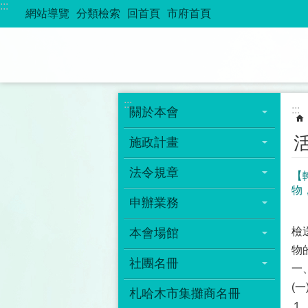
:::
跳到主要內容區塊
網站導覽
分類檢索
回首頁
市府首頁
:::
:::
關於本會
施政計畫
法令規章
【轉
物
申辦業務
檢送
本會場館
物
社團名冊
一
(
札哈木市集攤商名冊
１