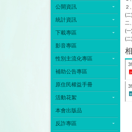
公開資訊
２
(
統計資訊
二
(一
下載專區
(
影音專區
性別主流化專區
3
補助公告專區
原住民權益手冊
3
活動花絮
本會出版品
反詐專區